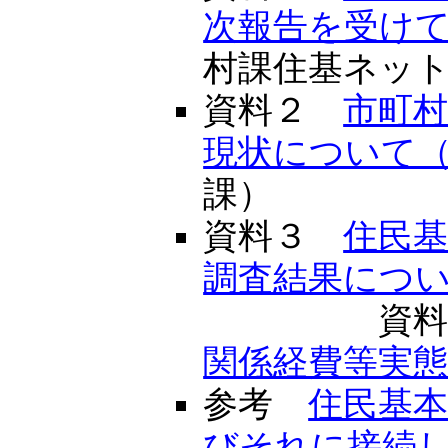
次報告を受け
村課住基ネッ
資料２
市町
現状について
課）
資料３
住民
調査結果につ
資料３
関係経費等実
参考
住民基
びそれに接続