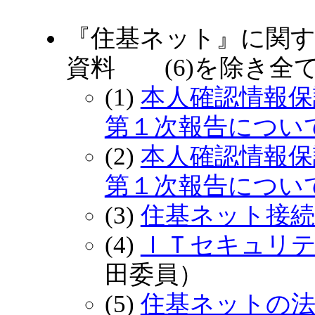
『住基ネット』に関するシ
資料 (6)を除き全て
(1)
本人確認情報保
第１次報告につい
(2)
本人確認情報保
第１次報告につい
(3)
住基ネット接
(4)
ＩＴセキュリ
田委員）
(5)
住基ネットの法