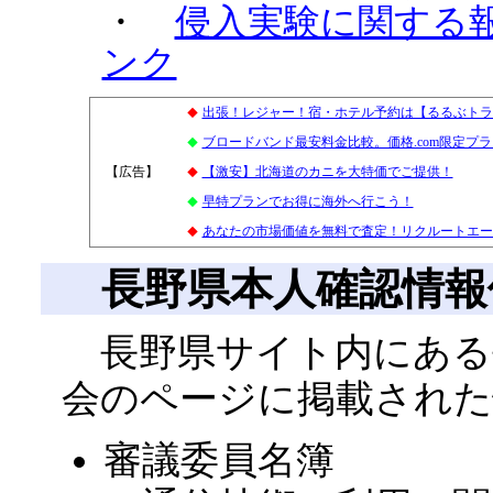
・
侵入実験に関する
ンク
出張！レジャー！宿・ホテル予約は【るるぶトラ
◆
ブロードバンド最安料金比較。価格.com限定プ
◆
【広告】
4
【激安】北海道のカニを大特価でご提供！
◆
早特プランでお得に海外へ行こう！
◆
あなたの市場価値を無料で査定！リクルートエー
◆
長野県本人確認情
長野県サイト内にある
会のページに掲載された
審議委員名簿