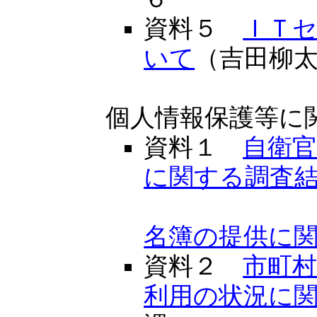
資料５
ＩＴ
いて
（吉田柳
個人情報保護等に
資料１
自衛
に関する調査
名簿の提供に
資料２
市町
利用の状況に