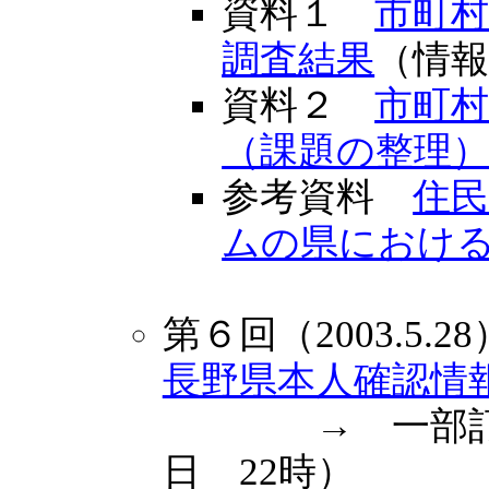
資料１
市町
調査結果
（情
資料２
市町
（課題の整理
参考資料
住
ムの県におけ
第６回（2003.5.28
長野県本人確認情
→ 一部訂正のお
日 22時）