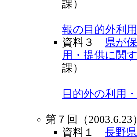
課）
報の目的外利
資料３
県が
用・提供に関
課）
目的外の利用
第７回（2003.6.23
資料１
長野