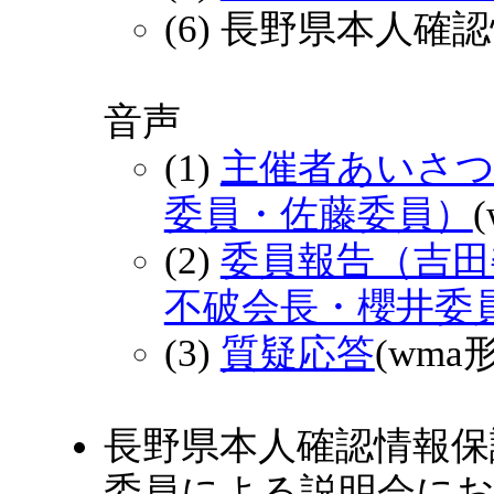
(6) 長野県本人
音声
(1)
主催者あいさつ
委員・佐藤委員）
(2)
委員報告（吉田
不破会長・櫻井委
(3)
質疑応答
(wma形
長野県本人確認情報保
委員による説明会に