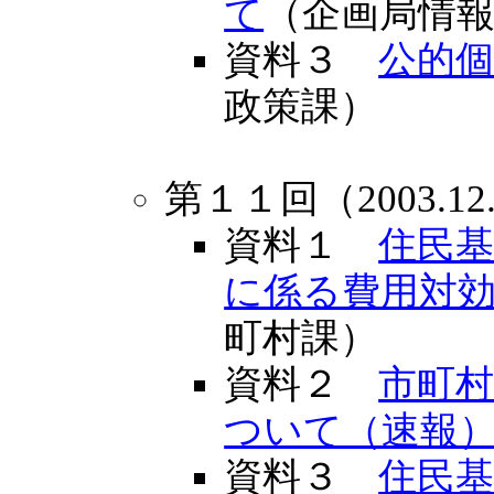
て
（企画局情
資料３
公的
政策課）
第１１回（2003.
資料１
住民
に係る費用対
町村課）
資料２
市町
ついて（速報
資料３
住民