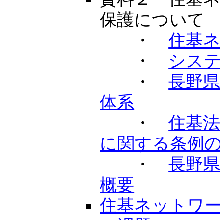
保護について
・
住基
・
シス
・
長野
体系
・
住基
に関する条例
・
長野
概要
住基ネットワ