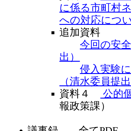
に係る市町村
への対応につ
追加資料
今回の安
出）
侵入実験
（清水委員提
資料４
公的
報政策課）
議事録 全てPDF