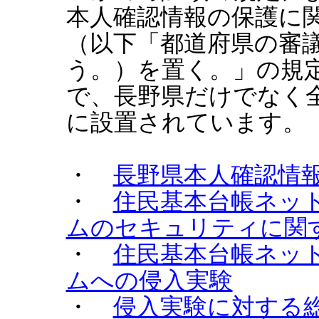
本人確認情報の保護に
（以下「都道府県の審
う。）を置く。」の規
で、長野県だけでなく
に設置されています。
・
長野県本人確認情
・
住民基本台帳ネッ
ムのセキュリティに関
・
住民基本台帳ネッ
ムへの侵入実験
・
侵入実験に対する