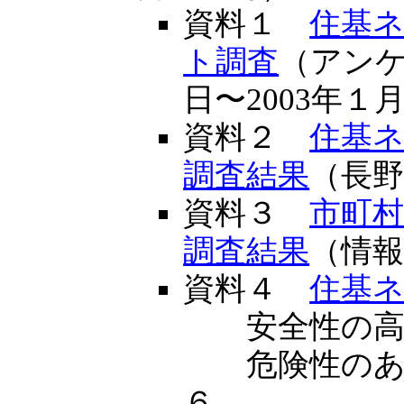
資料１
住基
ト調査
（アンケ
日〜2003年１月
資料２
住基
調査結果
（長
資料３
市町
調査結果
（情
資料４
住基
安全性の高い
危険性のある
６