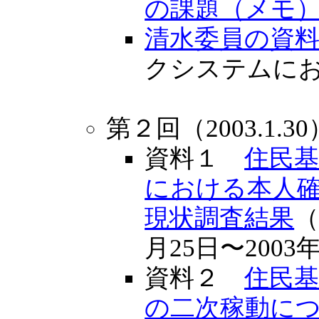
の課題（メモ
清水委員の資
クシステムに
第２回（2003.1.30
資料１
住民
における本人
現状調査結果
（
月25日〜2003
資料２
住民
の二次稼動に