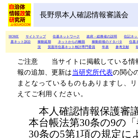
長野県本人確認情報審議会
HOME
サイトマップ
住基ネットワーク
政府・総務省の説明
住記ネッ
基ネット訴訟
稼動延期
ネットからの離脱
稼動前後のドタバタ
住基
況
箕面市住基ネット検討専門委員
年表
参考文献
ご注意 当サイトに掲載している情
報の追加、更新は
当研究所代表
の関心
まとなっているものもありますし、リ
えてご利用ください。
本人確認情報保護審議
本台帳法第30条の9の
30条の5第1項の規定