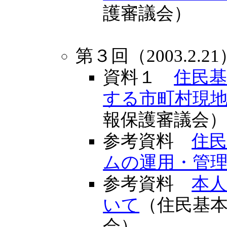
護審議会）
第３回（2003.2.21
資料１
住民
する市町村現
報保護審議会
参考資料
住
ムの運用・管
参考資料
本
いて
（住民基
会）