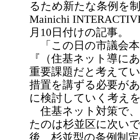
るため新たな条例を
Mainichi INTERACT
月10日付けの記事。
「この日の市議会本
『（住基ネット導に
重要課題だと考えて
措置を講ずる必要が
に検討していく考え
住基ネット対策で、
たのは杉並区に次い
後、杉並型の条例制定