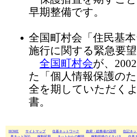
早期整備です。
全国町村会「住民基
施行に関する緊急要望
全国町村会
が、20
た「個人情報保護の
全を期していただく
書。
HOME
サイトマップ
住基ネットワーク
政府・総務省の説明
住記ネッ
基ネット訴訟
稼動延期
ネットからの離脱
稼動前後のドタバタ
住基