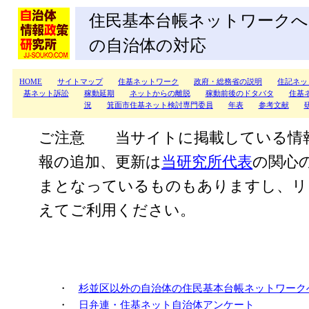
住民基本台帳ネットワークへ
の自治体の対応
HOME
サイトマップ
住基ネットワーク
政府・総務省の説明
住記ネッ
基ネット訴訟
稼動延期
ネットからの離脱
稼動前後のドタバタ
住基
況
箕面市住基ネット検討専門委員
年表
参考文献
ご注意 当サイトに掲載している情
報の追加、更新は
当研究所代表
の関心
まとなっているものもありますし、リ
えてご利用ください。
・
杉並区以外の自治体の住民基本台帳ネットワーク
・
日弁連・住基ネット自治体アンケート