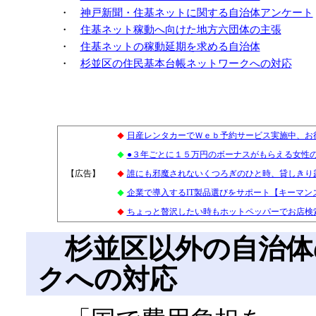
・
神戸新聞・住基ネットに関する自治体アンケート
・
住基ネット稼動へ向けた地方六団体の主張
・
住基ネットの稼動延期を求める自治体
・
杉並区の住民基本台帳ネットワークへの対応
日産レンタカーでＷｅｂ予約サービス実施中、お
◆
●３年ごとに１５万円のボーナスがもらえる女性
◆
【広告】
1
誰にも邪魔されないくつろぎのひと時、貸しきり
◆
企業で導入するIT製品選びをサポート【キーマン
◆
ちょっと贅沢したい時もホットペッパーでお店検索
◆
杉並区以外の自治体
クへの対応