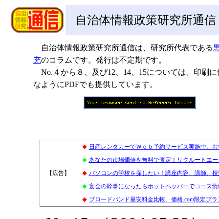
自治体情報政策研究所通信
自治体情報政策研究所通信は、研究所代表である
充
のコラムです。発行は不定期です。
No.４から８、及び12、14、15については、印刷に
なようにPDFでも提供しています。
日産レンタカーでＷｅｂ予約サービス実施中、お
◆
あなたの市場価値を無料で査定！リクルートエー
◆
【広告】
0
パソコンの学校を探したい！講座内容、講師、授
◆
宴会の幹事になったらホットペッパーでコース情報
◆
ブロードバンド最安料金比較。価格.com限定プ
◆