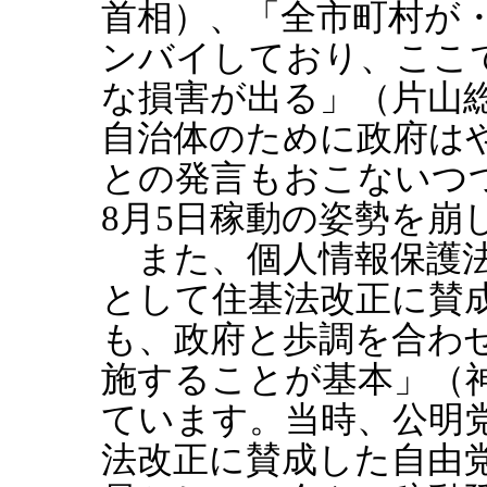
首相）、「全市町村が
ンバイしており、ここ
な損害が出る」（片山
自治体のために政府は
との発言もおこないつ
8月5日稼動の姿勢を崩
また、個人情報保護法
として住基法改正に賛
も、政府と歩調を合わ
施することが基本」（
ています。当時、公明
法改正に賛成した自由