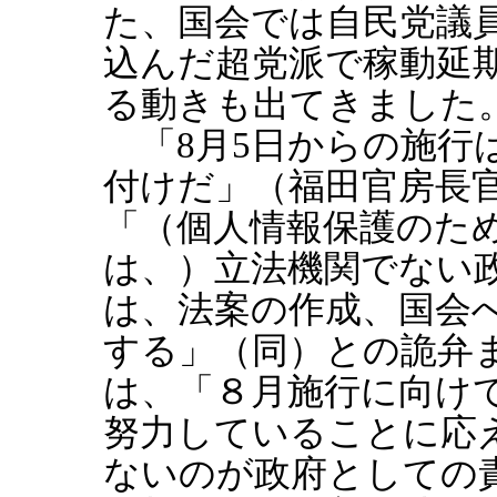
た、国会では自民党議
込んだ超党派で稼動延
る動きも出てきました
「8月5日からの施行
付けだ」（福田官房長
「（個人情報保護のた
は、）立法機関でない
は、法案の作成、国会
する」（同）との詭弁
は、「８月施行に向け
努力していることに応
ないのが政府としての