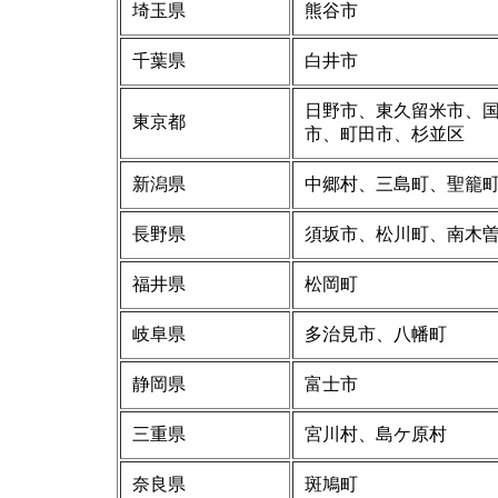
埼玉県
熊谷市
千葉県
白井市
日野市、東久留米市、
東京都
市、町田市、杉並区
新潟県
中郷村、三島町、聖籠
長野県
須坂市、松川町、南木
福井県
松岡町
岐阜県
多治見市、八幡町
静岡県
富士市
三重県
宮川村、島ケ原村
奈良県
斑鳩町