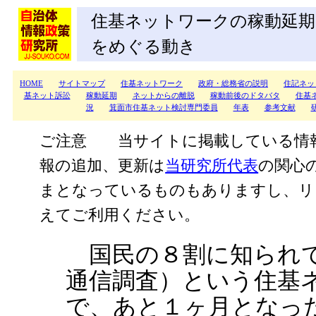
住基ネットワークの稼動延期
をめぐる動き
HOME
サイトマップ
住基ネットワーク
政府・総務省の説明
住記ネッ
基ネット訴訟
稼動延期
ネットからの離脱
稼動前後のドタバタ
住基
況
箕面市住基ネット検討専門委員
年表
参考文献
ご注意 当サイトに掲載している情
報の追加、更新は
当研究所代表
の関心
まとなっているものもありますし、リ
えてご利用ください。
国民の８割に知られ
通信調査）という住基
で、あと１ヶ月となっ