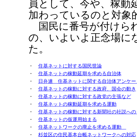
員として、今や、稼動
加わっているのと対象
国民に番号が付けら
の、いよいよ正念場に
た。
・
住基ネットに対する国民世論
・
住基ネットの稼動延期を求める自治体
・
日弁連 住基ネットに関する自治体アンケー
・
住基ネットの稼動に対する政府、国会の動き
・
住基ネットの稼動に対する政党の主張など
・
住基ネットの稼動延期を求める運動
・
住基ネットの稼動に対する新聞社の社説への
・
住基ネットの仮運用始まる
・
住基ネットワークの廃止を求める運動
・
杉並区の住民基本台帳ネットワークへの対応