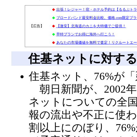
出張！レジャー！宿・ホテル予約は【るるぶトラ
◆
ブロードバンド最安料金比較。価格.com限定プ
◆
【広告】
4
【激安】北海道のカニを大特価でご提供！
◆
早特プランでお得に海外へ行こう！
◆
あなたの市場価値を無料で査定！リクルートエー
◆
住基ネットに対す
住基ネット、76%が
朝日新聞が、2002年
ネットについての全
報の流出や不正に使わ
割以上にのぼり、76