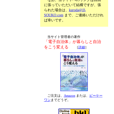
に張っていただいて結構ですが、張
られた場合は、
kuroda@JJ-
SOUKO.com
まで、ご連絡いただけれ
ば幸いです。
当サイト管理者の著作
「電子自治体」が暮らしと自治
をこう変える
［
詳細
］
ご注文は、
Amazon
または、
ビーケー
ワン
までどうぞ。