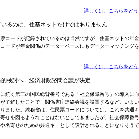
詳しくは、こちらをどう
ているのは、住基ネットだけではありません
票コードが記録されているのは当然ですが、住基ネットの年
票コードが年金関係のデーターベースにもデーターマッチング
。
詳しくは、こちらをどう
格的検討へ 経済財政諮問会議が決定
に続く第三の国民総背番号である「社会保障番号」の導入に
議が了解したことで、関係省庁連絡会議を設置するなど、いよ
なりました。総務省は、住民票コードについては、これを共通
名寄せを図るようなことはないとしてきましたが、社会保障番
グや名寄せのための共通キーとして設計されることになりそう