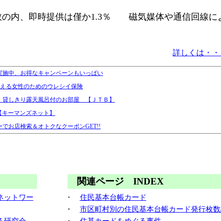
の内、即時提供は僅か1.3％ 磁気媒体や通信回線に
詳しくは・・
実施中、お得なキャンペーンもいっぱい
らえる女性のためのウレシイ保険
、貸しきり露天風呂付のお部屋 【ＪＴＢ】
【キーマンズネット】
でお店検索＆オトクなクーポンGET!!
関連ページ INDEX
ネットワー
・
住民基本台帳カード
・
市区町村別の住民基本台帳カード発行枚数
る研究会
・
住基カードをめぐる事件