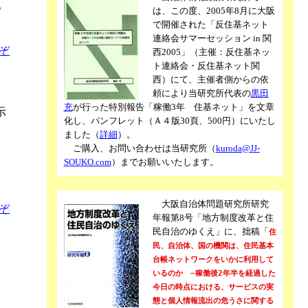
他
は、この度、2005年8月に大阪
で開催された「反住基ネット
連絡会サマーセッション in 関
ぞ
西2005」（主催：反住基ネッ
ト連絡会・反住基ネット関
西）にて、主催者側からの依
頼により当研究所代表の
黒田
充
が行った特別報告「稼働3年 住基ネット」を文章
示
化し、パンフレット（Ａ４版30頁、500円）にいたし
ました（
詳細
）。
ご購入、お問い合わせは当研究所（
kuroda@JJ-
SOUKO.com
）までお願いいたします。
さ
大阪自治体問題研究所研究
ぞ
年報第8号「地方制度改革と住
民自治のゆくえ」に、拙稿「
住
民、自治体、国の機関は、住民基本
台帳ネットワークをいかに利用して
いるのか −稼働後2年半を経過した
偽
今日の時点における、サービスの実
態と個人情報流出の危うさに関する