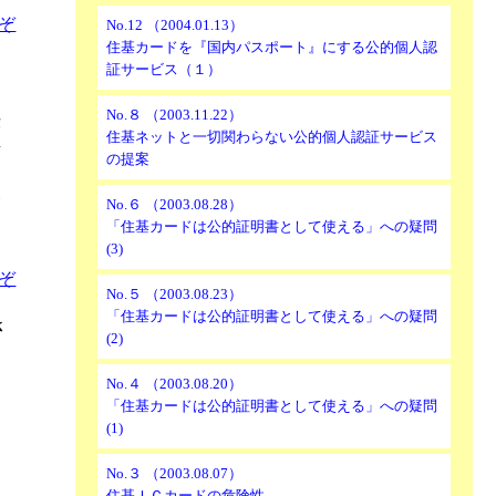
ぞ
No.12 （2004.01.13）
住基カードを『国内パスポート』にする公的個人認
証サービス（１）
No.８ （2003.11.22）
律
住基ネットと一切関わらない公的個人認証サービス
対
の提案
こ
No.６ （2003.08.28）
管
「住基カードは公的証明書として使える」への疑問
(3)
ぞ
No.５ （2003.08.23）
「住基カードは公的証明書として使える」への疑問
さ
(2)
No.４ （2003.08.20）
「住基カードは公的証明書として使える」への疑問
と
(1)
」
No.３ （2003.08.07）
住基ＩＣカードの危険性