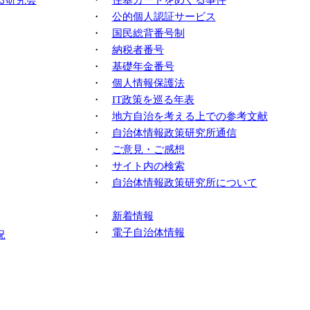
・
公的個人認証サービス
・
国民総背番号制
・
納税者番号
・
基礎年金番号
・
個人情報保護法
・
IT政策を巡る年表
・
地方自治を考える上での参考文献
・
自治体情報政策研究所通信
・
ご意見・ご感想
・
サイト内の検索
・
自治体情報政策研究所について
・
新着情報
・
電子自治体情報
況