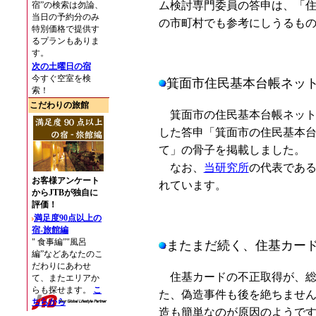
ム検討専門委員の答申は、「
の市町村でも参考にしうるも
箕面市住民基本台帳ネッ
箕面市の住民基本台帳ネットワ
した答申「箕面市の住民基本
て」の骨子を掲載しました。
なお、
当研究所
の代表であ
れています。
またまだ続く、住基カー
住基カードの不正取得が、総
た、偽造事件も後を絶ちませ
造も簡単なのが原因のようで