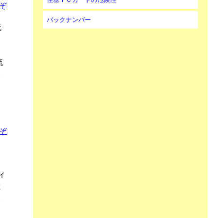
ぞ
バックナンバー
流
流
一
え
も
ぞ
ィ
載
い