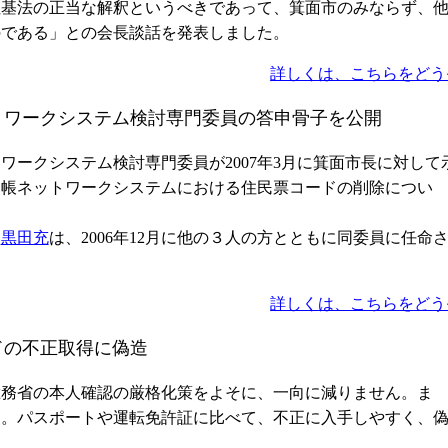
住基法の正当な解釈というべきであって、箕面市のみならず、
のである」との会長談話を発表しました。
詳しくは、こちらをどう
トワークシステム検討専門委員の答申骨子を公開
ークシステム検討専門委員が2007年3月に箕面市長に対して
台帳ネットワークシステムにおける住民票コードの削除につい
る
黒田充
は、2006年12月に他の３人の方とともに同委員に任命
詳しくは、こちらをどう
ドの不正取得に偽造
務省の本人確認の厳格化策をよそに、一向に減りません。ま
ん。パスポートや運転免許証に比べて、不正に入手しやすく、
す