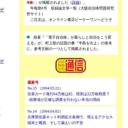
」が掲載されました（
詳細
）。
考察−
年報第8号 収録論文等一覧（大阪自治体問題研究
ぞ
所サイト）
ご注文は、オンライン書店ビーケーワンへどうぞ
金
拙著『「電子自治体」が暮らしと自治をこう変
を
える』が、村上龍の話題の書『半島を出よ』の巻末
に、参考文献の一つとして掲載されました。
ぞ
最新号
向
No.15 （2004.05.22）
い
住基カード発行84万枚は幻、現実は22万枚程度？
−総務省が正確な調査を行わない本当の理由
キ
号
No.14 （2004.04.02）
で
兵庫県住基ネット利用拡大条例で、増えるアクセス
端末と職員、そして漏えいの不安