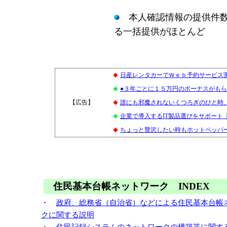
本人確認情報の提供件数
る一括提供がほとんど
日産レンタカーでＷｅｂ予約サービス
◆
●３年ごとに１５万円のボーナスがも
◆
【広告】
1
誰にも邪魔されないくつろぎのひと時
◆
企業で導入するIT製品選びをサポート
◆
ちょっと贅沢したい時もホットペッパー
◆
住民基本台帳ネットワーク INDEX
・
政府、総務省（自治省）などによる住民基本台帳
クに関する説明
・
住民記録システムのネットワークの構築等に関す