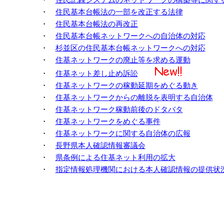
・
住民基本台帳法の一部を改正する法律
・
住民基本台帳法の再改正
・
住民基本台帳ネットワークへの自治体の対応
・
杉並区の住民基本台帳ネットワークへの対応
・
住基ネットワークの廃止等を求める運動
・
住基ネット差し止め訴訟
・
住基ネットワークの稼動延期をめぐる動き
・
住基ネットワークからの離脱を表明する自治体
・
住基ネットワーク稼動前後のドタバタ
・
住基ネットワークをめぐる事件
・
住基ネットワークに関する自治体の広報
・
長野県本人確認情報審議会
・
県条例による住基ネット利用の拡大
・
指定情報処理機関における本人確認情報の提供状