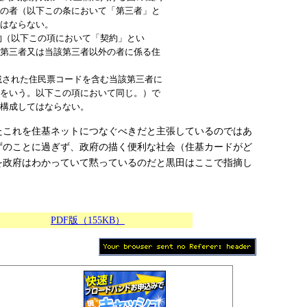
外の者（以下この条において「第三者」と
てはならない。
約（以下この項において「契約」とい
該第三者又は当該第三者以外の者に係る住
載された住民票コードを含む当該第三者に
のをいう。以下この項において同じ。）で
を構成してはならない。
たこれを住基ネットにつなぐべきだと主張しているのではあ
ずのことに過ぎず、政府の描く便利な社会（住基カードがど
を政府はわかっていて黙っているのだと黒田はここで指摘し
PDF版（155KB）