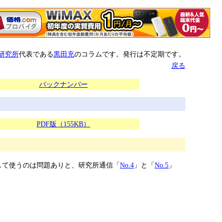
研究所
代表である
黒田充
のコラムです。発行は不定期です。
戻る
バックナンバー
PDF版（155KB）
して使うのは問題ありと、研究所通信「
No.4
」と「
No.5
」