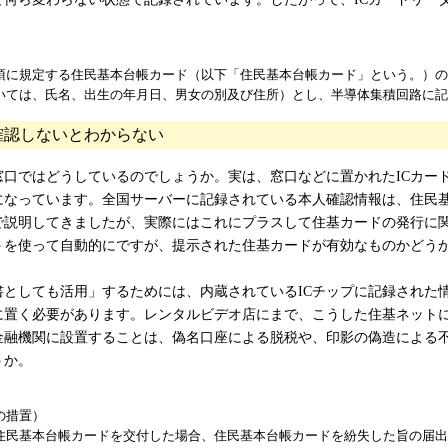
）
に規定する住民基本台帳カード（以下「住民基本台帳カード」という。）の
いては、氏名、出生の年月日、男女の別及び住所）とし、半導体集積回路に
確認しないとわからない
口ではどうしているのでしょうか。実は、窓口などに置かれたICカー
になっています。全国サーバーに記録されている本人確認情報は、住民
で説明してきましたが、実際にはこれにプラスして住基カードの発行に
トを使って自動的にですが、提示された住基カードが有効なものかどう
としても活用」するためには、内蔵されているICチップに記録された
に置く必要があります。レンタルビデオ店にまで、こうした住基ネットに
金融機関に設置することは、偽名口座による脱税や、印影の偽造による
うか。
の措置）
民基本台帳カードを交付した場合、住民基本台帳カードを紛失した旨の届出