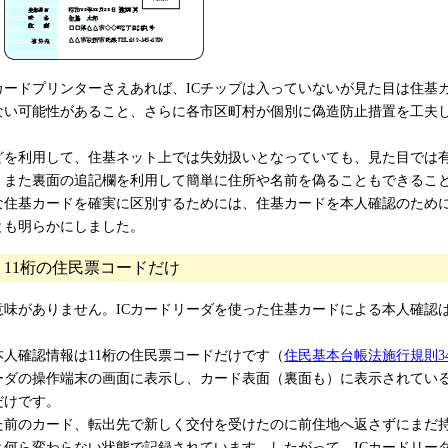
カードプリンターさえあれば、ICチップは入っていないが見た目は住基
ない可能性があること、さらに各市区町村が個別に偽造防止措置を工夫
どを利用して、住基ネット上では失効扱いとなっていても、見た目では
、また裏面の追記欄を利用して簡単に住所や名前を偽ることもできるこ
住基カードを確実に区別するためには、住基カードを本人確認のため
とも明らかにしました。
11桁の住民票コードだけ
味がありません。ICカードリーダを使った住基カードによる本人確認
人確認情報は11桁の住民票コードだけです（
住民基本台帳法施行規則3
ーダの操作端末の画面に表示し、カード表面（裏面も）に表示されてい
だけです。
前のカード、転出先で新しく交付を受けたのに前住地へ返さずにまだ
何ら変わらない状態で記録されています。したがって、ICカードリー