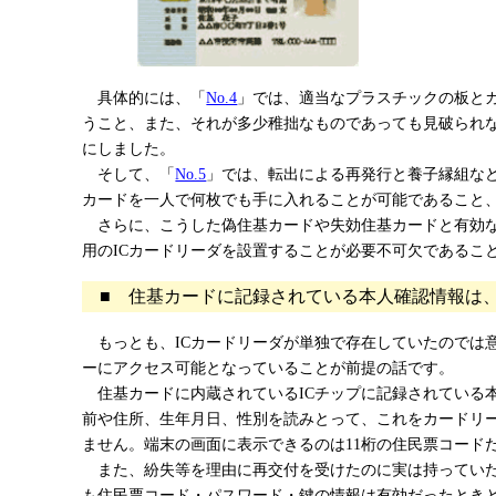
具体的には、「
No.4
」では、適当なプラスチックの板と
うこと、また、それが多少稚拙なものであっても見破られ
にしました。
そして、「
No.5
」では、転出による再発行と養子縁組な
カードを一人で何枚でも手に入れることが可能であること
さらに、こうした偽住基カードや失効住基カードと有効な
用のICカードリーダを設置することが必要不可欠であるこ
■ 住基カードに記録されている本人確認情報は、
もっとも、ICカードリーダが単独で存在していたのでは意
ーにアクセス可能となっていることが前提の話です。
住基カードに内蔵されているICチップに記録されている本
前や住所、生年月日、性別を読みとって、これをカードリ
ません。端末の画面に表示できるのは11桁の住民票コード
また、紛失等を理由に再交付を受けたのに実は持っていた
も住民票コード・パスワード・鍵の情報は有効だったときと