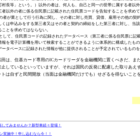
町村長等」という。）以外の者は、何人も、自己と同一の世帯に属する者以
三者以外の者に係る住民票に記載された住民票コードを告知することを求め
の者が業として行う行為に関し、その者に対し売買、貸借、雇用その他の契
しくは申込みをする第三者又はその者と契約の締結をした第三者に対し、当
ることを求めてはならない。
として、住民票コードの記録されたデータベース（第三者に係る住民票に記
情報を電子計算機を用いて検索することができるように体系的に構成したも
データベースに記録された情報が他に提供されることが予定されているもの
黒田は、住基カード専用のICカードリーダを金融機関に置くべきだ、ま
禁止しているといっていますが、それは国民の反発に配慮した取りあえ
ットは自ずと民間開放（当面は金融機関だけでも）せざるを得ないこと
画してみませんか？新型車続々登場！
ペーン実施中！申し込むなら今！！