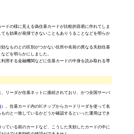
カードの様に見える偽住基カードが比較的容易に作れてしま
しても効果が発揮できないこともありうることなどを明らか
有効なものとの区別がつかない住所や名前の異なる失効住基
となどを明らかにしました。
に利用する金融機関などに住基カードの中身を読み取れる専
は、リーダが住基ネットに接続されており、かつ全国サーバ
4
）。住基カード内のICチップからカードリーダを使って名
るものと一致しているかどうか確認するといった運用はでき
持っている前のカードなど、こうした失効したカードの中に
ダだけでは有効性の確認ができません。