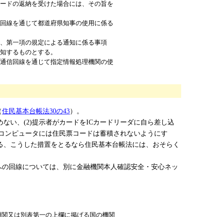
カードの返納を受けた場合には、その旨を
回線を通じて都道府県知事の使用に係る
、第一項の規定による通知に係る事項
通知するものとする。
通信回線を通じて指定情報処理機関の使
（
住民基本台帳法30の43
）。
ない、(2)提示者がカードをICカードリーダに自ら差し込
のコンピュータには住民票コードは蓄積されないようにす
する、こうした措置をとるなら住民基本台帳法には、おそらく
への回線については、別に金融機関本人確認安全・安心ネッ
機関又は別表第一の上欄に掲げる国の機関