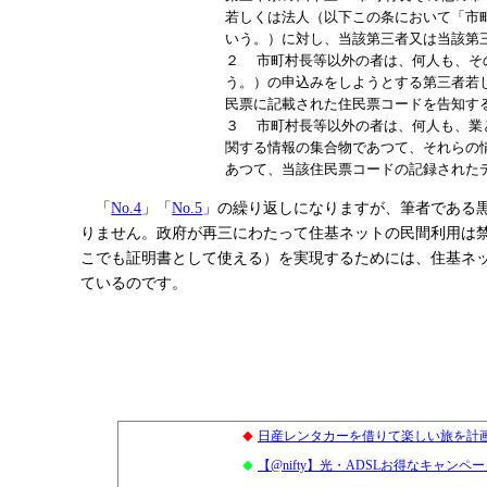
若しくは法人（以下この条において「市
いう。）に対し、当該第三者又は当該第
２ 市町村長等以外の者は、何人も、そ
う。）の申込みをしようとする第三者若
民票に記載された住民票コードを告知す
３ 市町村長等以外の者は、何人も、業
関する情報の集合物であつて、それらの
あつて、当該住民票コードの記録された
「
No.4
」「
No.5
」の繰り返しになりますが、筆者である
りません。政府が再三にわたって住基ネットの民間利用は
こでも証明書として使える）を実現するためには、住基ネ
ているのです。
日産レンタカーを借りて楽しい旅を計
◆
【@nifty】光・ADSLお得なキャン
◆