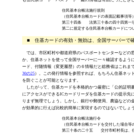
住民基本台帳法施行規則
（住民基本台帳カードの表面記載事項等
第三十四条 法第三十条の四十四第一項
第二に規定する住民基本台帳カードにつ
■ 住基カードの有効・無効は、全国サーバーで
では、市区町村や都道府県のパスポートセンターなどの窓
か、住基ネットを使って全国サーバーに一々確認するよう
ード、付随情報（変更履歴）の６情報だと総務省はこれま
30の25
）。この発行情報を参照すれば、もちろん住基ネッ
を防ぐことが可能となります。
したがって、住基カードを本格的かつ厳密に「公的証明書
にアクセスができるICカードリーダを住基カードの提示先
りまず無理でしょう。しかし、銀行や郵便局、農協などの
が効果的に行えば比較的簡単に実現するのではないでしょ
住民基本台帳法施行令
（住民基本台帳カードを交付した場合等
第三十条の二十五 交付市町村長は、住