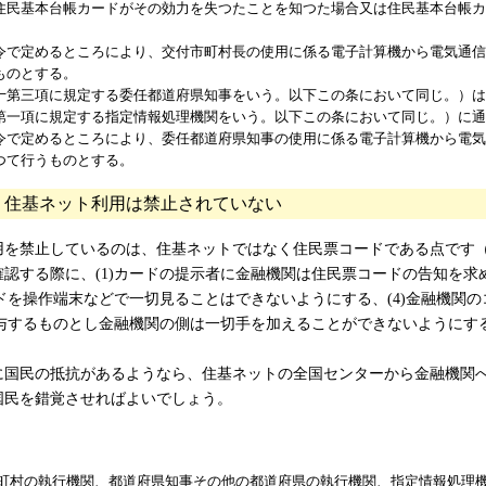
住民基本台帳カードがその効力を失つたことを知つた場合又は住民基本台帳
で定めるところにより、交付市町村長の使用に係る電子計算機から電気通信
ものとする。
第三項に規定する委任都道府県知事をいう。以下この条において同じ。）は
第一項に規定する指定情報処理機関をいう。以下この条において同じ。）に
で定めるところにより、委任都道府県知事の使用に係る電子計算機から電気
つて行うものとする。
。住基ネット利用は禁止されていない
を禁止しているのは、住基ネットではなく住民票コードである点です
する際に、(1)カードの提示者に金融機関は住民票コードの告知を求め
ードを操作端末などで一切見ることはできないようにする、(4)金融機関
て貸与するものとし金融機関の側は一切手を加えることができないように
国民の抵抗があるようなら、住基ネットの全国センターから金融機関
国民を錯覚させればよいでしょう。
町村の執行機関、都道府県知事その他の都道府県の執行機関、指定情報処理