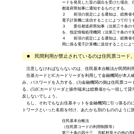
ードを発見した旨の届出を受けた場合、
都道府県知事に通知するものとする。
２ 前項の規定による通知は、総務省令
電子計算機に送信することによつて行う
３ 委任都道府県知事（法第三十条の十
を、指定情報処理機関（法第三十条の十
４ 前項の規定による通知は、総務省令
用に係る電子計算機に送信することによ
■ 民間利用が禁止されているのは住民票コード
注意しなければならないのは、住民基本台帳法が民間利用
住基カードとICカードリーダを利用して金融機関が本人確認
み、パスワードを入力する、(3)金融機関の側は住民票コ
る、(5)ICカードリーダと操作端末は総務省から一括し
反しないでしょう。
もし、それでもなお住基ネットを金融機関に引っ張るのに
トワークといった名前を付け、あたかも別のもののように
住民基本台帳法
（住民票コードの利用制限等）
第三十条の四十三 市町村長その他の市