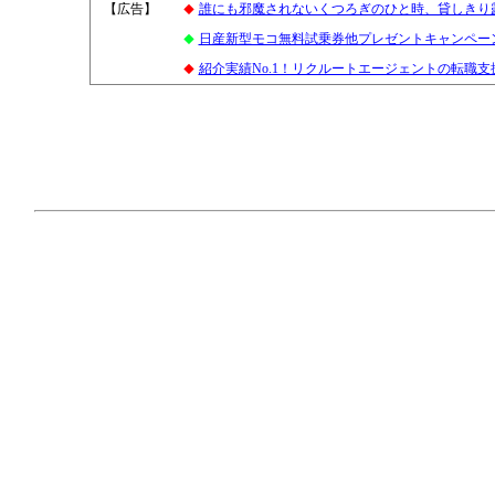
【広告】
2
誰にも邪魔されないくつろぎのひと時、貸しきり
◆
日産新型モコ無料試乗券他プレゼントキャンペー
◆
紹介実績No.1！リクルートエージェントの転職支
◆