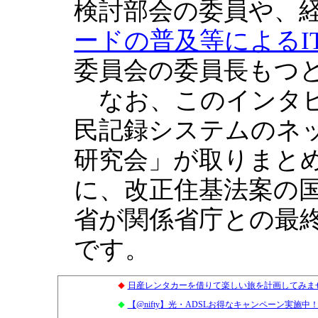
検討部会の委員や、
ードの普及等によるI
委員会の委員長もつ
なお、このインタビ
民記録システムのネ
研究会」が取りまと
に、改正住基法案の
省が関係省庁との最
です。
日産レンタカーを借りて楽しい旅を計画してみま
◆
【@nifty】光・ADSLお得なキャンペーン実施
◆