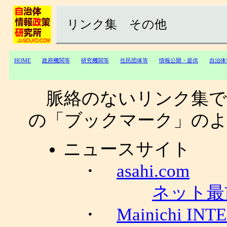
リンク集 その他
HOME
政府機関等
研究機関等
住民団体等
情報公開・提供
自治体
脈絡のないリンク集で
の「ブックマーク」の
ニュースサイト
・
asahi.com
ネット最
・
Mainichi IN