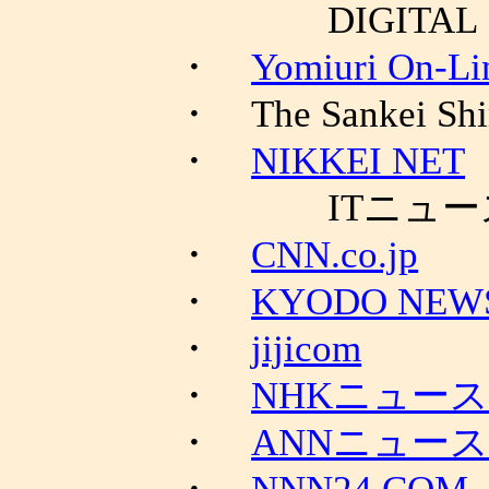
DIGITAL
・
Yomiuri On-Li
・ The Sankei Shi
・
NIKKEI NET
ITニュー
・
CNN.co.jp
・
KYODO NEW
・
jijicom
・
NHKニュー
・
ANNニュー