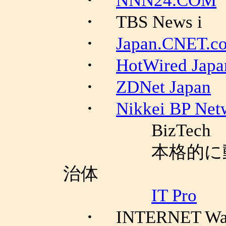
・
NNN24.COM
・ TBS News i
・
Japan.CNET.c
・
HotWired Japa
・
ZDNet Japan
・
Nikkei BP Net
BizTech
本格的に動き始
治体
IT Pro
・ INTERNET Wa