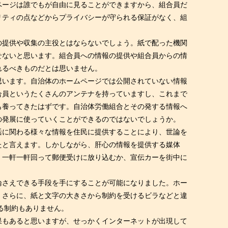
ページは誰でもが自由に見ることができますから、組合員だ
リティの点などからプライバシーが守られる保証がなく、組
の提供や収集の主役とはならないでしょう。紙で配った機関
せないと思います。組合員への情報の提供や組合員からの情
れるべきものだとは思いません。
思います。自治体のホームページでは公開されていない情報
合員というたくさんのアンテナを持っていますし、これまで
も養ってきたはずです。自治体労働組合とその発する情報へ
の発展に使っていくことができるのではないでしょうか。
活に関わる様々な情報を住民に提供することにより、世論を
たと言えます。しかしながら、肝心の情報を提供する媒体
、一軒一軒回って郵便受けに放り込むか、宣伝カーを街中に
論さえできる手段を手にすることが可能になりました。ホー
。さらに、紙と文字の大きさから制約を受けるビラなどと違
る制約もありません。
果もあると思いますが、せっかくインターネットが出現して