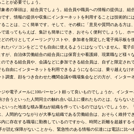
ることが必要でしょう。
象者の筆頭は、組合員でしょう。組合員や職員への情報の提供は、組
のです。情報の提供や収集にインターネットを利用することは技術的に
することは、ごく簡単です。そして、その横に「意見や質問のある方は
で送ってもらえば、集計も簡単にでき、おそらく便利でしょうし、ホー
などの代りとしてメーリングリストや、参加者を限定した電子掲示板を
れたパソコンをどこでも自由に使えるようにはなっていません。電子
ますが、自治体労働組合の組合員には保育士や看護婦、現業職など様々
とのできる組合員や、会議などに参加できる組合員は、自ずと限定され
も自由にインターネットを利用できるようになるには、乗り越えなけ
ート調査、顔をつき合わせた機関会議や職場集会などの方が、インター
ジや電子メールに100パーセント頼って良いものでしょうか。インター
掛け合うといった人間同士の触れ合い以上に優れたものとは、ならない
るといった地道な積み重ねが組織を作っているのではないでしょうか。
は、人間的なつながりが大事な組織である労働組合は、おそらく維持で
内に存在する職場に勤務しているのですから、時間と距離を超越する
相手が読む保障がないことから、緊急性のある情報の伝達には電話に比べ