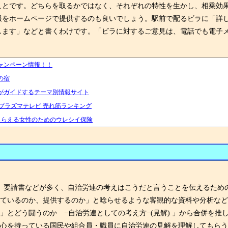
ことです。どちらを取るかではなく、それぞれの特性を生かし、相乗効
報をホームページで提供するのも良いでしょう。駅前で配るビラに「詳
します」などと書くわけです。「ビラに対するご意見は、電話でも電子
ャンペーン情報！！
の宿
がガイドするテーマ別情報サイト
ビ プラズマテレビ 売れ筋ランキング
もらえる女性のためのウレシイ保険
見解、要請書などが多く、自治労連の考えはこうだと言うことを伝えるた
っているのか、提供するのか」と唸らせるような客観的な資料や分析な
とどう闘うのか −自治労連としての考え方−(見解) 」から合併を推
関心を持っている国民や組合員・職員に自治労連の見解を理解してもら