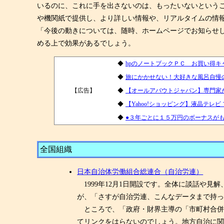
いるのに、これに手を出さないのは、もったいないという
や機関紙で提供し、より詳しい情報や、リアルタイムの情
「今後の動きについては、随時、ホームページでお知らせ
める上で効果があるでしょう。
◆
hpのノートブックＰＣ お買い得キ
◆
旅にかかせない！大好きな風呂自慢
【広告】
5
◆
【オールアバウトジャパン】専門家
◆
【Yahoo!ショッピング】液晶テレ
◆
●３年ごとに１５万円のボーナスが
全国組織
日本自治体労働組合総連合（自治労連）
1999年12月1日開設です。全体に談話や
が、「さすが自治労連、こんなデータまで持
ところで、「政府・財界主導の「市町村合併」
てリンクをはらないのでしょう。地方自治に