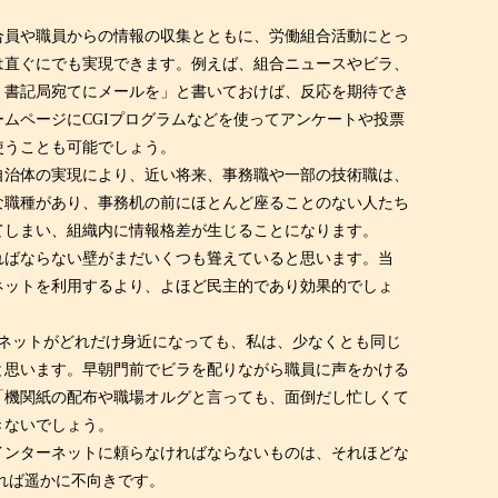
合員や職員からの情報の収集とともに、労働組合活動にとっ
は直ぐにでも実現できます。例えば、組合ニュースやビラ、
、書記局宛てにメールを」と書いておけば、反応を期待でき
ムページにCGIプログラムなどを使ってアンケートや投票
使うことも可能でしょう。
自治体の実現により、近い将来、事務職や一部の技術職は、
な職種があり、事務机の前にほとんど座ることのない人たち
てしまい、組織内に情報格差が生じることになります。
ればならない壁がまだいくつも聳えていると思います。当
ネットを利用するより、よほど民主的であり効果的でしょ
ネットがどれだけ身近になっても、私は、少なくとも同じ
と思います。早朝門前でビラを配りながら職員に声をかける
「機関紙の配布や職場オルグと言っても、面倒だし忙しくて
きないでしょう。
インターネットに頼らなければならないものは、それほどな
れば遥かに不向きです。