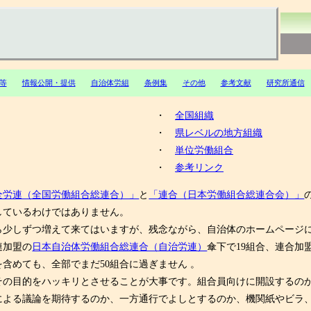
等
情報公開・提供
自治体労組
条例集
その他
参考文献
研究所通信
・
全国組織
・
県レベルの地方組織
・
単位労働組合
・
参考リンク
全労連（全国労働組合総連合）」
と
「連合（日本労働組合総連合会）」
しているわけではありません。
ら少しずつ増えて来てはいますが、残念ながら、自治体のホームページに比
連加盟の
日本自治体労働組合総連合（自治労連）
傘下で19組合、連合加
含めても、全部でまだ50組合に過ぎません 。
の目的をハッキリとさせることが大事です。組合員向けに開設するの
による議論を期待するのか、一方通行でよしとするのか、機関紙やビラ