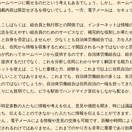
ームページに載せるのだという考えもあるでしょう。しかし、ホーム
掲載内容は限定せざるを得ないでしょう。一方、電子メールは、セキュ
こしばらくは、組合員と執行部との関係では、インターネットは情報
意志を伝えやすい組合員のためのサービスなど、補完的な役割しか果た
こと自身を否定はしませんが、少なくとも自治体労働組合では、力を入
え、住民から情報を収集するためにこそ開設されるべきではないかと
合が代わってホームページから提供するのです。自治体労働組合は、組
ま提供するだけでなく、これを分析し住民にわかりやすく解説する能力
ネットを使えば、こうした蓄積と力、経験を、これまで以上に住民自治
しいことではありません。これまでも、自治体労働組合の多くは、生
たのではないでしょうか。自治体労働組合は住民自治の一端を担ってき
まりにも貧弱でした。ビラを駅前でハンドマイク宣伝をしながら配るか
特定多数の人たちに情報や考えを伝え、意見や感想を聞き、時には議
たち、伝えることのできなかった人たちに情報を伝えることができます
せん 。電子メールによる情報や意見の交換も可能です。距離や時間によ
されるわけではありません。これまでのやり方も非常に重要であり効