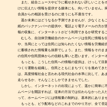
また、組合ニュースやビラに載せきれない詳しいことをホ
けに伝えたい情報を提供する媒体にも、向いていません。
合員からの相談を受けるのに使うにも不適当です。
遥か未来にはどうなるか予測できませんが、少なくともこ
紙のバックナンバーの提供や、電話より電子メールの方が
報の収集に、インターネットがどう利用できるか研究する
むしろ、自治体労働組合のホームページは住民に情報を伝
や、当局にとっては住民には知られたくない情報を労働組
に蓄積された情報量も抜群でしょう。また、情報をそのま
の住民や住民団体からの信頼も厚いと思います。インター
もっとも、こうした住民への情報の提供は、けっして目新
つくり運動を組織し、住民とともにまちづくりを進めてき
は、高度情報社会と言われる現代社会の水準に比して、あ
走らせるか、そんなことしかできませんでした。
しかし、インターネットの出現によって、遥かに簡単に不
ムページを開設すれば、従来の方法では伝わらなかった人
って、ホームページには情報量の制約は、基本的にありま
もっとも、ビラ配布などのこれまでのやり方が、全て否定