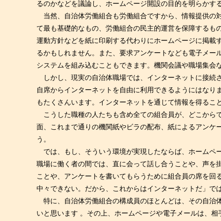
るのかなどを議論し、ホームページ開設の目的を明らかす
当然、自治体労働組合も労働組合ですから、情報提供の対
て最も基礎的なもの、労働組合の民主的運営を保障するも
運動方針などを紙に印刷する代わりにホームページに掲載
るかもしれません。また、要求アンケートなども電子メール
システムを組み込むこともできます。機関会議や職場集会
しかし、現実の自治体職場では、インターネットに接続さ
自席からインターネットを自由に利用できるようにはなり
もたくさんいます。インターネットを通じて情報を得るこ
こうした職種の人たちも含め全ての組合員が、どこからで
面、これまで通りの機関紙やビラの配布、紙によるアンケ
う。
では、もし、そういう環境が実現したならば、ホームペー
職場に働く者の間では、直に会って話し合うことや、声を
ことや、アンケートを書いてもらうために組合員の席を回
中々できない。だから、これからはインターネットだ」で
特に、自治体労働組合の構成員のほとんどは、その自治体
いと思います 。その上、ホームページや電子メールは、