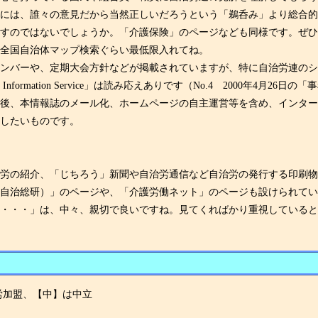
には、誰々の意見だから当然正しいだろうという「鵜呑み」より総合的
揮すのではないでしょうか。「介護保険」のページなども同様です。ぜ
と全国自治体マップ検索ぐらい最低限入れてね。
ンバーや、定期大会方針などが掲載されていますが、特に自治労連のシ
ormation Service」は読み応えありです（No.4 2000年4月2
今後、本情報誌のメール化、ホームページの自主運営等を含め、インタ
待したいものです。
自治労の紹介、「じちろう」新聞や自治労通信など自治労の発行する印刷
（自治総研）」のページや、「介護労働ネット」のページも設けられて
・・・」は、中々、親切で良いですね。見てくればかり重視していると
労加盟、【中】は中立