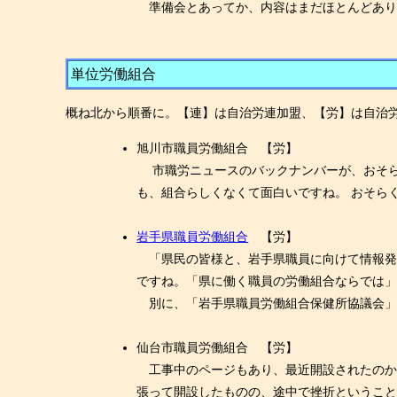
準備会とあってか、内容はまだほとんどあり
単位労働組合
概ね北から順番に。【連】は自治労連加盟、【労】は自治
旭川市職員労働組合 【労】
市職労ニュースのバックナンバーが、おそら
も、組合らしくなくて面白いですね。 おそら
岩手県職員労働組合
【労】
「県民の皆様と、岩手県職員に向けて情報発信
ですね。「県に働く職員の労働組合ならでは
別に、「岩手県職員労働組合保健所協議会」
仙台市職員労働組合 【労】
工事中のページもあり、最近開設されたのかと思
張って開設したものの、途中で挫折というこ