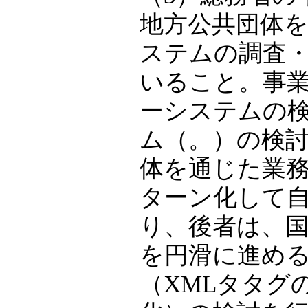
地方公共団体
ステムの調査・
いること。事
ーシステムの
ム（。）の検
体を通じた業
ターン化して
り、後者は、
を円滑に進め
（XMLタタグ