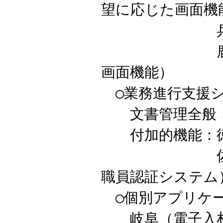
望に応じた画面機
兵庫（決済
鹿児島（ラ
画面機能）
○業務進行支援
文書管理全般
付加的機能：徳
佐賀（人事
職員認証システム
○個別アプリケ
岐阜（電子入札）