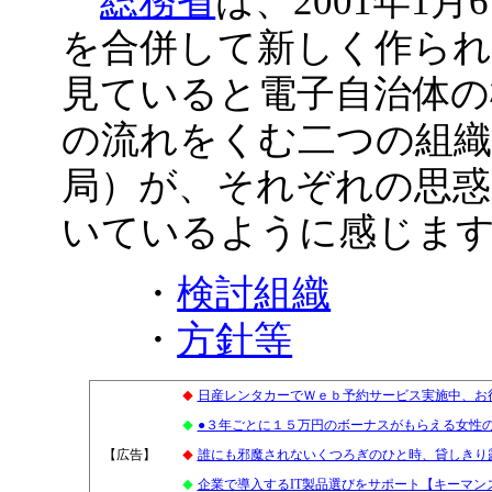
総務省
は、2001年1
を合併して新しく作られ
見ていると電子自治体の
の流れをくむ二つの組織
局）が、それぞれの思惑
いているように感じま
・
検討組織
・
方針等
日産レンタカーでＷｅｂ予約サービス実施中、お
◆
●３年ごとに１５万円のボーナスがもらえる女性
◆
【広告】
1
誰にも邪魔されないくつろぎのひと時、貸しきり
◆
企業で導入するIT製品選びをサポート【キーマン
◆