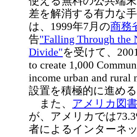
使える無料の公共端末
差を解消する有力な
は、1999年7月の
商務
告
"Falling Through the N
Divide"
を受けて、2001年
to create 1,000 Communi
income urban and ru
設置を積極的に進め
また、
アメリカ図
が、アメリカでは73
者によるインターネ