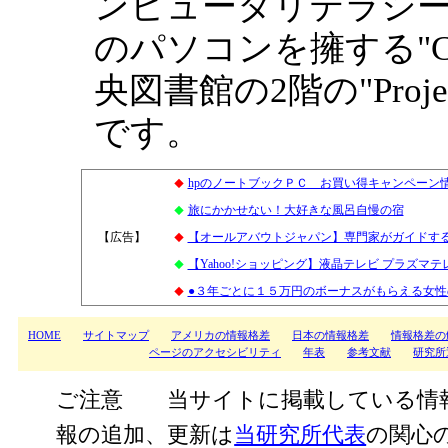
ンピュータリテラシー
のパソコンを擁する"Compu
央図書館の2階の"Proje
です。
hpのノートブックＰＣ お買い得キャンペーン
◆
旅にかかせない！大好きな風呂自慢の宿
◆
【広告】
5
【オールアバウトジャパン】専門家がガイドす
◆
【Yahoo!ショッピング】液晶テレビ プラズマ
◆
●３年ごとに１５万円のボーナスがもらえる女
◆
HOME
サイトマップ
アメリカの情報格差
日本の情報格差
情報格差の
ページのアクセシビリティ
年表
参考文献
研究所
ご注意 当サイトに掲載している情
報の追加、更新は
当研究所代表
の関心