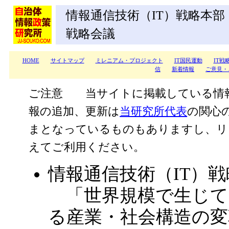
情報通信技術（IT）戦略本部
戦略会議
HOME
サイトマップ
ミレニアム・プロジェクト
IT国民運動
IT戦
信
新着情報
ご意見・
ご注意 当サイトに掲載している情
報の追加、更新は
当研究所代表
の関心
まとなっているものもありますし、リ
えてご利用ください。
情報通信技術（IT）
「世界規模で生じてい
る産業・社会構造の変