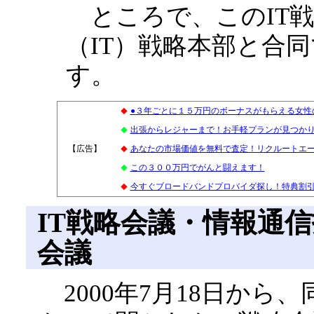
ところで、このIT戦
（IT）戦略本部と合
す。
●３年ごとに１５万円のボーナスがもらえる女性
◆
出張からレジャーまで！お手軽プランが見つかります
◆
【広告】
3
あなたの市場価値を無料で査定！リクルートエ
◆
この３００万円でがんと闘えます！
◆
今すぐブロードバンドプロバイダ探し！特典割引多数
◆
IT戦略会議・情報通
会議
2000年7月18日から、