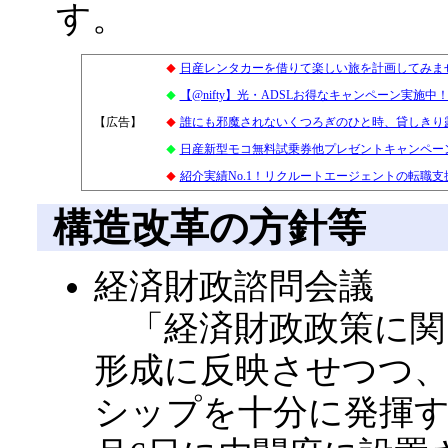
す。
日産レンタカーを借りて楽しい旅を計画してみま
◆
【@nifty】光・ADSLお得なキャンペーン実施
◆
【広告】
2
誰にも邪魔されないくつろぎのひと時、貸しきり
◆
日産新型モコ無料試乗券他プレゼントキャンペー
◆
紹介実績No.1！リクルートエージェントの転職支
◆
構造改革の方針等
経済財政諮問会議
「経済財政政策に関
形成に反映させつつ
シップを十分に発揮する