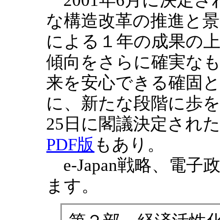
2001年6月に決定
な構造改革の推進と景
による１年の成果の
傾向をさらに確実な
来を安心できる確固
に、新たな段階に歩を進
25日に閣議決定され
PDF版
もあり。
e-Japan戦略、電
ます。