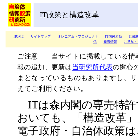
IT政策と構造改革
HOME
サイトマップ
ミレニアム・プロジェクト
IT国民運動
IT戦
信
新着情報
ご意見・
ご注意 当サイトに掲載している情
報の追加、更新は
当研究所代表
の関心
まとなっているものもありますし、リ
えてご利用ください。
ITは森内閣の専売特許
おいても、「構造改革」
電子政府・自治体政策は