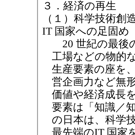
３．経済の再生
（１）科学技術創
IT 国家への足固め
20 世紀の最後
工場などの物的
生産要素の座を
営企画力など無
価値や経済成長
要素は「知識／知
の日本は、科学
最先端のIT 国