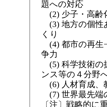
題への対応
(2) 少子・高
(3) 地方の個
くり
(4) 都市の再
争力
(5) 科学技術
ンス等の４分野
(6) 人材育成、
(7) 世界最先端
〔注〕戦略的に