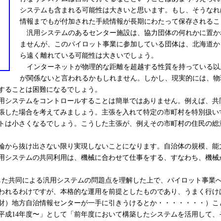
システムも含まれる可能性は大きいと思います。もし、そうなれ
情報までもが付加された手続情報が長期にわたって保存されるこ
汎用システムのあるセンター施設は、協力団体の何れかに置か
ませんが、このパイロット事業に参加している団体は、北海道か
ら遠く離れている可能性は大きいでしょう。
インターネットが物理的な距離を超越する性質を持っている以
が関係ないと言われるかもしれません。しかし、現実的には、物
することは困難になるでしょう。
用システムをコントロールすることは簡単ではありません。例えば、共
張した場合を考えてみましょう。主張を入れて特定の市町村を特別扱い
トは小さくなるでしょう。こうした主張が、例えその市町村の住民の総
輪から抜け出さない限り実現しないことになります。自治体の規模、能
用システムの共同利用は、機械に合わせて仕事をする、すなわち、機械
た共同による汎用システムの問題点を理解した上で、パイロット事業
われるわけですが、本格的な運用を前提としたものであり、うまく行け
財）地方自治情報センターが一手に引きうけるとか・・・・・・・）こ
平成14年度〜」として「前年度において構築したシステムを活用して