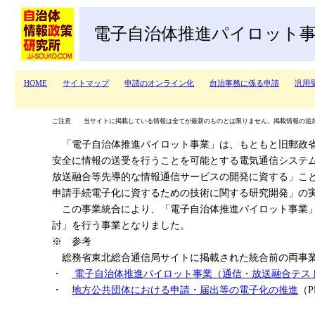
電子自治体推進パイロット
HOME
サイトマップ
申請のオンライン化
自治事務に係る申請
汎用
ご注意 当サイトに掲載している情報は全てが最新のものとは限りません。掲載情報の追
「電子自治体推進パイロット事業」は、もともと旧郵政省
安全に情報の送受を行うことを可能とする電気通信システ
放送融合等先導的な情報通信サービスの開発に資する」こ
申請手続電子化に資するための技術に関する研究開発」の
この事業統合により、「電子自治体推進パイロット事業」
討」を行う事業となりました。
※ 参考
総務省東北総合通信局サイトに掲載された統合前の両事
・
電子自治体推進パイロット事業（通信・放送融合テス
・
地方公共団体における申請・届出等の電子化の推進
（P