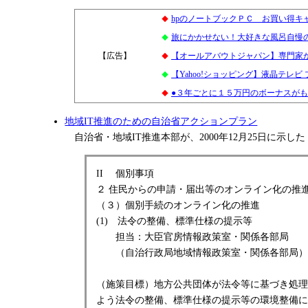
hpのノートブックＰＣ お買い得キ
◆
旅にかかせない！大好きな風呂自慢
◆
【広告】
5
【オールアバウトジャパン】専門家
◆
【Yahoo!ショッピング】液晶テレビ
◆
●３年ごとに１５万円のボーナスが
◆
地域IT推進のための自治省アクションプラン
自治省・地域IT推進本部が、2000年12月25日に
II 個別事項
２ 住民からの申請・届出等のオンライン化の推
（３）個別手続のオンライン化の推進
(1) 法令の整備、標準仕様の提示等
担当：大臣官房情報政策室・関係各部局
（自治行政局地域情報政策室・関係各部局）
（施策目標）地方公共団体が法令等に基づき処理
よう法令の整備、標準仕様の提示等の環境整備に