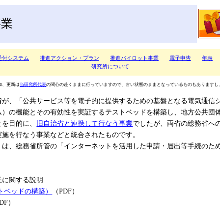
事業
受付システム
推進アクション・プラン
推進パイロット事業
電子申告
年表
研究所について
加、更新は
当研究所代表
の関心の赴くままに行っていますので、古い状態のままとなっているものもありますし
が、「公共サービス等を電子的に提供するための基盤となる電気通信
ム）の機能とその有効性を実証するテストベッドを構築し、地方公共団
とを目的に、
旧自治省と連携して行なう事業
でしたが、両省の総務省へ
実施を行なう事業などと統合されたものです。
は、総務省所管の「インターネットを活用した申請・届出等手続のた
業に関する説明
トベッドの構築）
（PDF）
DF）