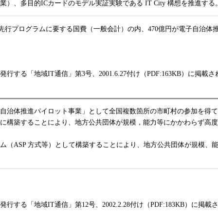
、多目的ICカードのモデル実証実験である IT City 構想を推進する
先行プログラムに要する国費（一般会計）の内、470億円が電子自治
する「地域IT通信」第3号、2001.6.27付け（PDF:163KB）
自治体推進パイロット事業」として全国複数箇所の市町村の参加を得て
に構築することにより、地方公共団体が規模，能力等にかかわらず高度
（ASP 方式等）として構築することにより、地方公共団体が規模、
する「地域IT通信」第12号、2002.2.28付け（PDF:183KB）