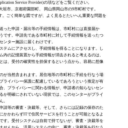
 Service Provider)の項などをご覧ください。
垣市、京都府園部町、 岡山県岡山市の9市町村です。
す。ごく簡単な図ですが、よく見るとたいへん重要な問題を
送った申請・届出等の手続情報は、市町村には直接届か
うです。申請先である市町村に対して手続情報を送ったつ
センター施設に届くわけです。
ステムにアクセスし、手続情報を得ることになります。し
ム内の記憶装置から手続情報が消去されると考えるのは、
とは、受付の確実性を担保するという点から、容易に想像
のが当然含まれます。居住地等の市町村に手続を行なう場
プライバシー保護に配慮しているであろうという推定が有
合、プライバシーに関わる情報が、申請者の知らないセン
るか明確にされていない現状では、このセンターがプライ
ん。
申請等の審査・決裁等、そして、さらには記録の保存のた
にかかわらずITで住民サービスを行うことが可能となるよ
です。受付システムは自前で持てないが、審査・決裁等を
ませんから、汎用システムの中に、審査・決裁等を行なう