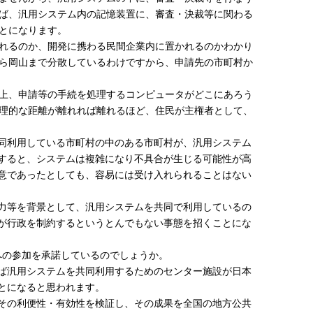
ば、汎用システム内の記憶装置に、審査・決裁等に関わる
とになります。
れるのか、開発に携わる民間企業内に置かれるのかわかり
ら岡山まで分散しているわけですから、申請先の市町村か
上、申請等の手続を処理するコンピュータがどこにあろう
理的な距離が離れれば離れるほど、住民が主権者として、
同利用している市町村の中のある市町村が、汎用システム
すると、システムは複雑になり不具合が生じる可能性が高
意であったとしても、容易には受け入れられることはない
力等を背景として、汎用システムを共同で利用しているの
が行政を制約するというとんでもない事態を招くことにな
への参加を承諾しているのでしょうか。
ば汎用システムを共同利用するためのセンター施設が日本
とになると思われます。
、その利便性・有効性を検証し、その成果を全国の地方公共