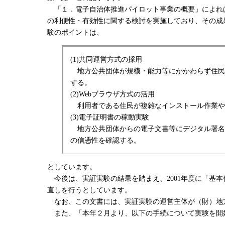
「１．電子自治体推進パイロット事業の概要」によれ
の利便性・有効性に関する検討を実施しており、その成果
験のポイントは、
(1)共同運営方式の採用
地方公共団体が規模・能力等にかかわらず住民サ
する。
(2)Webブラウザ方式の活用
利用者である住民が複雑なインストール作業や設
(3)電子証明書の稼動実験
地方公共団体からの電子文書等にデジタル署名
の信憑性を確認する。
としています。
今後は、実証実験の結果を踏まえ、2001年度に「基本
直しを行うとしています。
なお、この文書には、実証実験の運営主体が（財）地
また、「本年２月より、以下の手続について実験を開