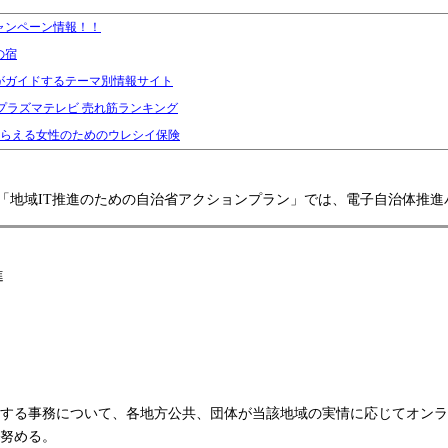
ャンペーン情報！！
の宿
がガイドするテーマ別情報サイト
 プラズマテレビ 売れ筋ランキング
もらえる女性のためのウレシイ保険
示した「地域IT推進のための自治省アクションプラン」では、電子自治体
進
する事務について、各地方公共、団体が当該地域の実情に応じてオンラ
努める。