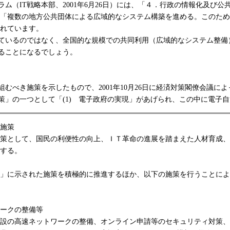
プログラム（IT戦略本部、2001年6月26日）には、「４．行政の情報
て「複数の地方公共団体による広域的なシステム構築を進める。このため
されています。
ているのではなく、全国的な規模での共同利用（広域的なシステム整備
ることになるでしょう。
べき施策を示したもので、2001年10月26日に経済対策閣僚会議に
」の一つとして「(1) 電子政府の実現」があげられ、この中に電子
施策
策として、国民の利便性の向上、ＩＴ革命の進展を踏まえた人材育成、
する。
02プログラム」に示された施策を積極的に推進するほか、以下の施策を行うこと
ークの整備等
設の高速ネットワークの整備、オンライン申請等のセキュリティ対策、