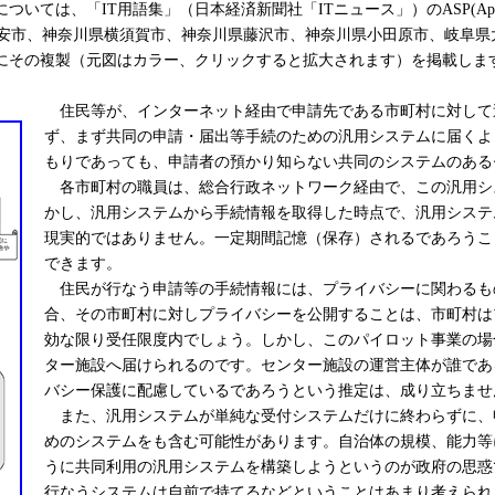
「IT用語集」（日本経済新聞社「ITニュース」）のASP(Application
市、神奈川県横須賀市、神奈川県藤沢市、神奈川県小田原市、岐阜県大
にその複製（元図はカラー、クリックすると拡大されます）を掲載しま
住民等が、インターネット経由で申請先である市町村に対して
ず、まず共同の申請・届出等手続のための汎用システムに届くよ
もりであっても、申請者の預かり知らない共同のシステムのある
各市町村の職員は、総合行政ネットワーク経由で、この汎用シ
かし、汎用システムから手続情報を取得した時点で、汎用システ
現実的ではありません。一定期間記憶（保存）されるであろうこ
できます。
住民が行なう申請等の手続情報には、プライバシーに関わるも
合、その市町村に対しプライバシーを公開することは、市町村は
効な限り受任限度内でしょう。しかし、このパイロット事業の場
ター施設へ届けられるのです。センター施設の運営主体が誰であ
バシー保護に配慮しているであろうという推定は、成り立ちませ
また、汎用システムが単純な受付システムだけに終わらずに、
めのシステムをも含む可能性があります。自治体の規模、能力等
うに共同利用の汎用システムを構築しようというのが政府の思惑
行なうシステムは自前で持てるなどということはあまり考えられ