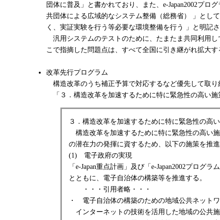
団体に普及」と書かれており、また、e-Japan2002
共団体による広域的なシステム整備（総務省） 」とし
く、実証実験を行う等必要な環境整備を行う 」と明記
汎用システムのテストのために、たまたま共同利用し
こで指摘した問題点は、すべて全国に引き継がれ拡大す
改革先行プログラム
構造改革のうち補正予算で対応するなど優先して取り組む
「３．構造改革を加速するために特に緊急性の高い施策
３．構造改革を加速するために特に緊急性の高い
構造改革を加速するために特に緊急性の高い施
の潜在力の発揮に資するため、以下の施策を推進
(1) 電子政府の実現
「e-Japan重点計画」及び「e-Japan20
とともに、電子自治体の構築等を推進する。
・・・引用者略・・・
・ 電子自治体の構築のための地域公共ネットワ
インターネットの技術を活用した地域の公共施