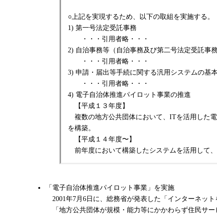
○上記を実現するため、以下の取組を実施する。
1) 第一号法定受託事務
・・・引用者略・・・
2) 自治事務等（自治事務及び第二号法定受託事
・・・引用者略・・・
3) 申請・届出等手続に関する汎用システムの基
・・・引用者略・・・
4) 電子自治体推進パイロット事業の推進
【平成１３年度】
複数の地方公共団体において、ITを活用した電
を構築。
【平成１４年度〜】
前年度において構築したシステムを活用して、
「電子自治体推進パイロット事業」を実施
2001年7月6日に、総務省が発表した「インターネ
「地方公共団体が規模・能力等にかかわらず住民サービ