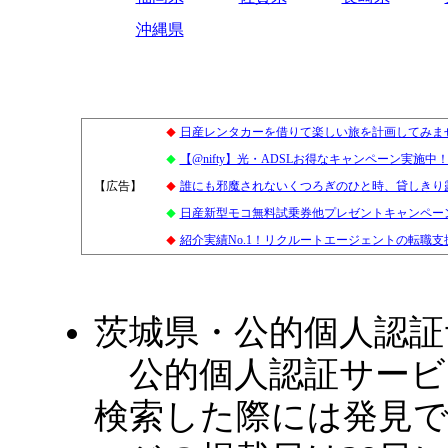
沖縄県
日産レンタカーを借りて楽しい旅を計画してみま
◆
【@nifty】光・ADSLお得なキャンペーン実施
◆
【広告】
2
誰にも邪魔されないくつろぎのひと時、貸しきり
◆
日産新型モコ無料試乗券他プレゼントキャンペー
◆
紹介実績No.1！リクルートエージェントの転職支
◆
茨城県・公的個人認
公的個人認証サービス
検索した際には発見