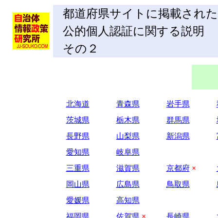
都道府県サイトに掲載された
公的個人認証に関する説明
その２
北海道
青森県
岩手県
茨城県
栃木県
群馬県
長野県
山梨県
新潟県
愛知県
岐阜県
三重県
滋賀県
京都府
×
岡山県
広島県
鳥取県
愛媛県
高知県
福岡県
佐賀県
×
長崎県