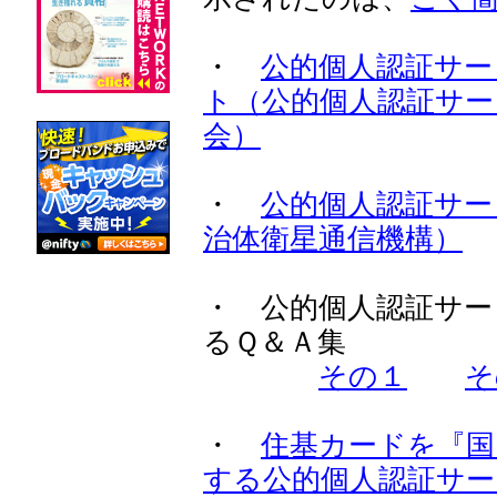
・
公的個人認証サー
ト（公的個人認証サー
会）
・
公的個人認証サー
治体衛星通信機構）
・ 公的個人認証サー
るＱ＆Ａ集
その１
そ
・
住基カードを『国
する公的個人認証サー