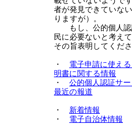
載せていないようで
者が発見できていな
りますが）。
もし、公的個人認
民に必要ないと考え
その旨表明してくだ
・
電子申請に使える
明書に関する情報
・
公的個人認証サー
最近の報道
・
新着情報
・
電子自治体情報