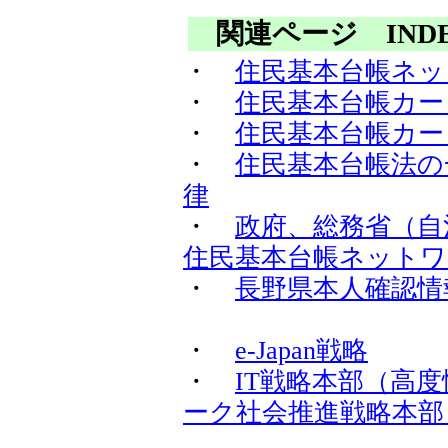
関連ページ IND
・
住民基本台帳ネッ
・
住民基本台帳カー
・
住民基本台帳カー
・
住民基本台帳法の
律
・
政府、総務省（自
住民基本台帳ネットワ
・
長野県本人確認情
・
e-Japan戦略
・
IT戦略本部（高
ーク社会推進戦略本部