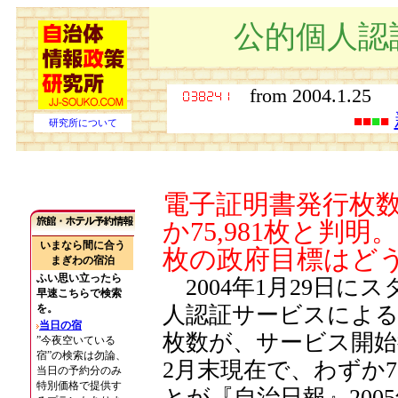
公的個人認
from 2004.1
■■
■
■
研究所について
電子証明書発行枚
か75,981枚と判明
枚の政府目標はど
2004年1月29日に
人認証サービスによる
枚数が、サービス開始後
2月末現在で、わずか75
とが『自治日報』2005