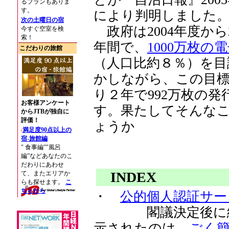
により判明しました
政府は2004年度から
年間で、
1000万枚の
（人口比約８％）を目
かしながら、この目
り２年で992万枚の
す。果たしてそんな
ょうか
INDEX
・
公的個人認証サー
閣議決定後に総
示されたのは、
ごく