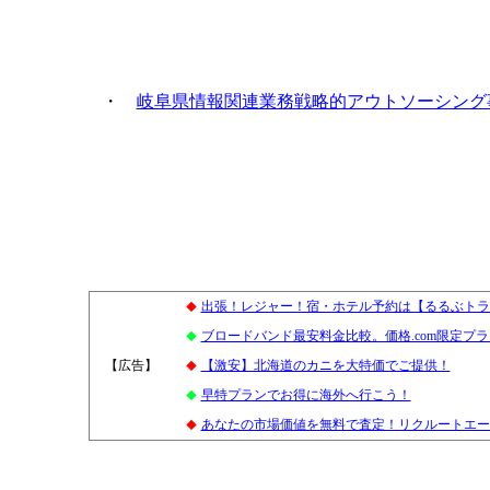
・
岐阜県情報関連業務戦略的アウトソーシング
出張！レジャー！宿・ホテル予約は【るるぶトラ
◆
ブロードバンド最安料金比較。価格.com限定プ
◆
【広告】
4
【激安】北海道のカニを大特価でご提供！
◆
早特プランでお得に海外へ行こう！
◆
あなたの市場価値を無料で査定！リクルートエー
◆