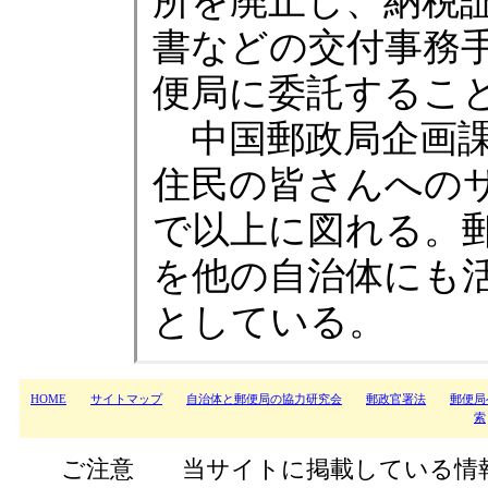
所を廃止し、納税
書などの交付事務
便局に委託するこ
中国郵政局企画課
住民の皆さんへの
で以上に図れる。
を他の自治体にも
としている。
HOME
サイトマップ
自治体と郵便局の協力研究会
郵政官署法
郵便局
索
ご注意 当サイトに掲載している情