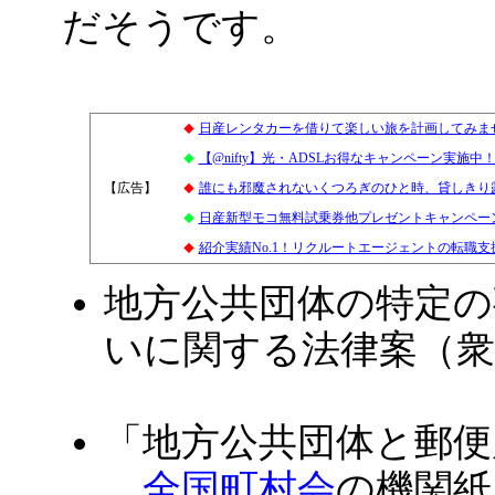
だそうです。
日産レンタカーを借りて楽しい旅を計画してみま
◆
【@nifty】光・ADSLお得なキャンペーン実施
◆
【広告】
2
誰にも邪魔されないくつろぎのひと時、貸しきり
◆
日産新型モコ無料試乗券他プレゼントキャンペー
◆
紹介実績No.1！リクルートエージェントの転職支
◆
地方公共団体の特定の
いに関する法律案（
「地方公共団体と郵便
全国町村会
の機関紙