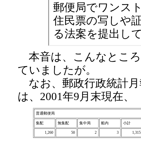
郵便局でワンス
住民票の写しや
る法案を提出し
本音は、こんなところ
ていましたが。
なお、郵政行政統計月
は、2001年9月末現在、
普通郵便局
集配
無集配
集中局
船内
小計
1,260
50
2
3
1,315