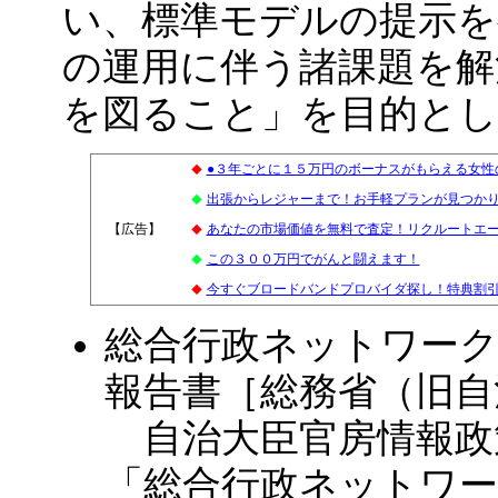
い、標準モデルの提示
の運用に伴う諸課題を解
を図ること」を目的と
●３年ごとに１５万円のボーナスがもらえる女性
◆
出張からレジャーまで！お手軽プランが見つかります
◆
【広告】
3
あなたの市場価値を無料で査定！リクルートエ
◆
この３００万円でがんと闘えます！
◆
今すぐブロードバンドプロバイダ探し！特典割引多数
◆
総合行政ネットワーク
報告書［総務省（旧自
自治大臣官房情報政策
「総合行政ネットワ