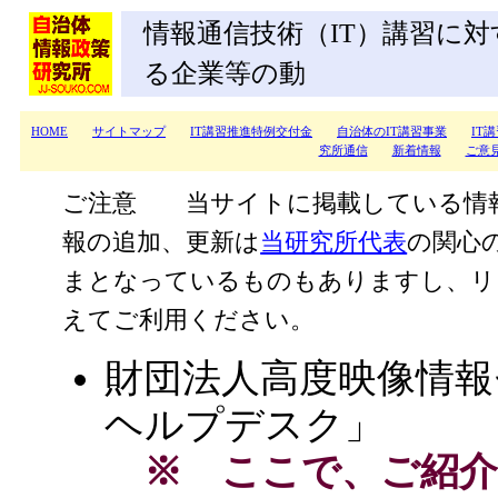
情報通信技術（IT）講習に対
る企業等の動
HOME
サイトマップ
IT講習推進特例交付金
自治体のIT講習事業
IT
究所通信
新着情報
ご意
ご注意 当サイトに掲載している情
報の追加、更新は
当研究所代表
の関心
まとなっているものもありますし、リ
えてご利用ください。
財団法人高度映像情報セ
ヘルプデスク」
※ ここで、ご紹介