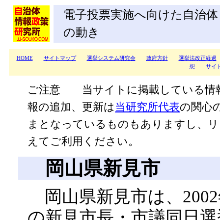
電子投票実施へ向けた自治体
の動き
HOME
サイトマップ
選挙システム研究会
政府方針
選挙法改正経過
想
サイ
ご注意 当サイトに掲載している情
報の追加、更新は
当研究所代表
の関心
まとなっているものもありますし、リ
えてご利用ください。
岡山県新見市
岡山県新見市は、2002
の新見市長・市議同日選