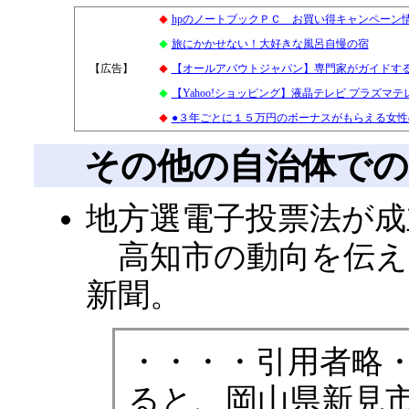
hpのノートブックＰＣ お買い得キャンペーン
◆
旅にかかせない！大好きな風呂自慢の宿
◆
【広告】
5
【オールアバウトジャパン】専門家がガイドす
◆
【Yahoo!ショッピング】液晶テレビ プラズマ
◆
●３年ごとに１５万円のボーナスがもらえる女
◆
その他の自治体で
地方選電子投票法が成
高知市の動向を伝える2
新聞。
・・・・引用者略
ると、岡山県新見