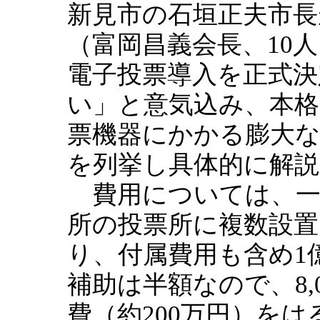
新見市の石垣正夫市長
（富岡昌義会長、10
電子投票導入を正式
い」と意気込み、本格
票機器にかかる膨大
を列挙し具体的に解説
費用については、一台
所の投票所に複数設置
り、付属費用も含め1億
補助は半額なので、8,
費（約200万円）を