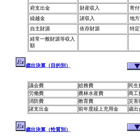
府支出金
財産収入
寄付
繰越金
諸収入
地方
自主財源
依存財源
特定
経常一般財源等収入
額
歳出決算（目的別）
議会費
総務費
民生
労働費
農林水産費
商工
消防費
教育費
災害
諸支出金
前年度繰上充用金
歳出
歳出決算（性質別）