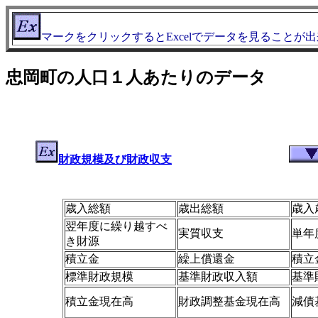
マークをクリックするとExcelでデータを見ることが
忠岡町の人口１人あたりのデータ
財政規模及び財政収支
歳入総額
歳出総額
歳入
翌年度に繰り越すべ
実質収支
単年
き財源
積立金
繰上償還金
積立
標準財政規模
基準財政収入額
基準
積立金現在高
財政調整基金現在高
減債