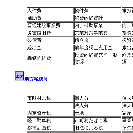
人件費
物件費
維持
補助費
消費的経費計
普通建設事業費
内、補助事業
内、
災害復旧費
失業対策事業費
投資
公債費
積立金
投資
繰出金
前年度繰上充用金
歳出
投資的経費充当一般
経常
義務的経費
財源
源
地方税決算
市町村民税
個人分
個人
法人分
法人
固定資産税
土地
家屋
軽自動車税
市町村たばこ税
事業
都市計画税
旧法による税
その