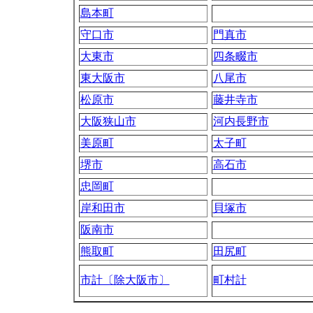
島本町
守口市
門真市
大東市
四条畷市
東大阪市
八尾市
松原市
藤井寺市
大阪狭山市
河内長野市
美原町
太子町
堺市
高石市
忠岡町
岸和田市
貝塚市
阪南市
熊取町
田尻町
市計〔除大阪市〕
町村計