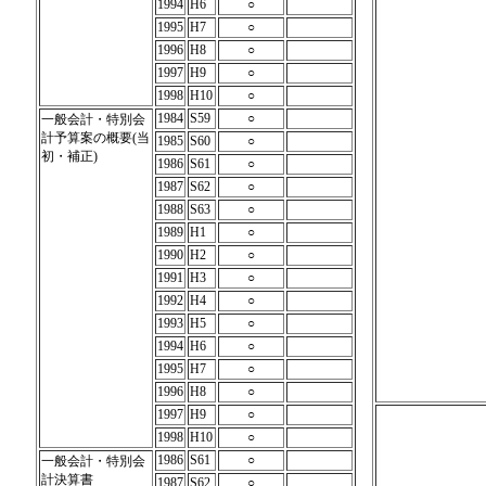
1994
H6
○
1995
H7
○
1996
H8
○
1997
H9
○
1998
H10
○
1984
S59
○
一般会計・特別会
計予算案の概要(当
1985
S60
○
初・補正)
1986
S61
○
1987
S62
○
1988
S63
○
1989
H1
○
1990
H2
○
1991
H3
○
1992
H4
○
1993
H5
○
1994
H6
○
1995
H7
○
1996
H8
○
1997
H9
○
1998
H10
○
1986
S61
○
一般会計・特別会
計決算書
1987
S62
○