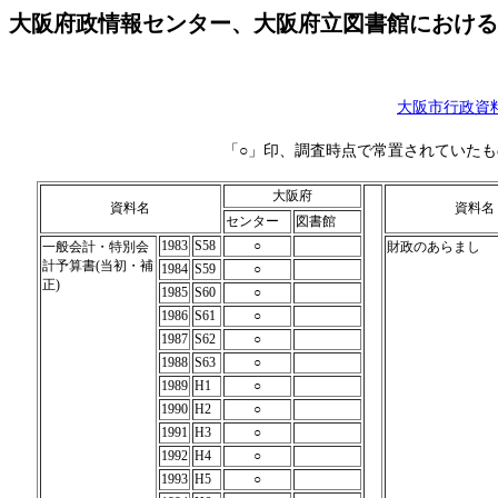
大阪府政情報センター、大阪府立図書館における
大阪市行政資
「○」印、調査時点で常置されていたも
大阪府
資料名
資料名
センター
図書館
1983
S58
○
一般会計・特別会
財政のあらまし
計予算書(当初・補
1984
S59
○
正)
1985
S60
○
1986
S61
○
1987
S62
○
1988
S63
○
1989
H1
○
1990
H2
○
1991
H3
○
1992
H4
○
1993
H5
○