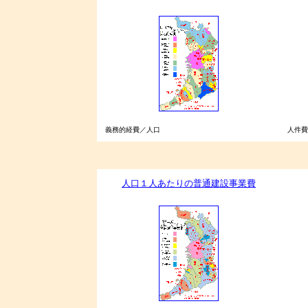
義務的経費／人口
人件費
人口１人あたりの普通建設事業費