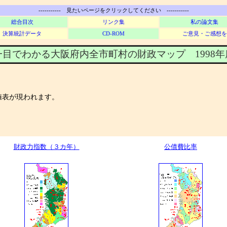
----------- 見たいページをクリックしてください -----------
総合目次
リンク集
私の論文集
決算統計データ
CD-ROM
ご意見・ご感想を
目でわかる大阪府内全市町村の財政マップ 1998
値表が現われます。
。
財政力指数（３カ年）
公債費比率