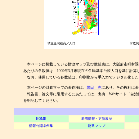
積立金現在高／人口
財政調
本ページに掲載している財政マップ及び数値表は、大阪府市町村課が編
あたりの各数値は、1999年3月末現在の住民基本台帳人口を基に計算
なお、使用している各数値は、印刷物から手入力でデジタル化した
本ページの財政マップの著作権は、
黒田 充
にあり、その権利は著
報告書、論文等に引用するにあたっては、出典 Webサイト「自治体情報倉庫」＜
を明記してください。
HOME
新着情報・更新履歴
情報公開条例集
財政マップ