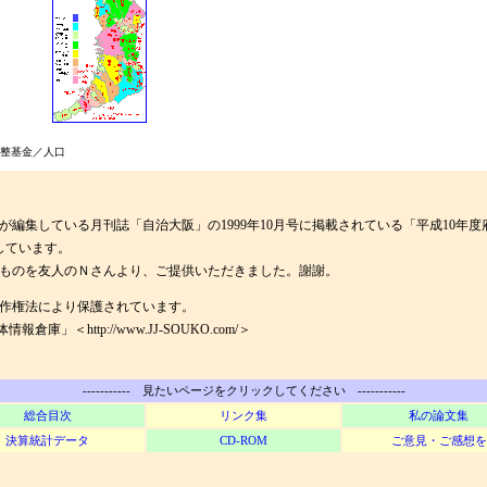
整基金／人口
集している月刊誌「自治大阪」の1999年10月号に掲載されている「平成10年
しています。
ものを友人のＮさんより、ご提供いただきました。謝謝。
作権法により保護されています。
http://www.JJ-SOUKO.com/＞
----------- 見たいページをクリックしてください -----------
総合目次
リンク集
私の論文集
決算統計データ
CD-ROM
ご意見・ご感想を