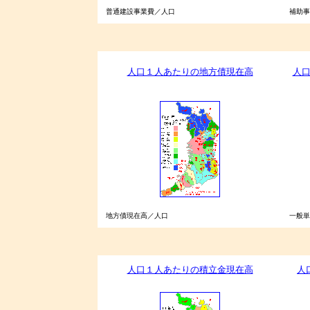
普通建設事業費／人口
補助事
人口１人あたりの地方債現在高
人
地方債現在高／人口
一般単
人口１人あたりの積立金現在高
人