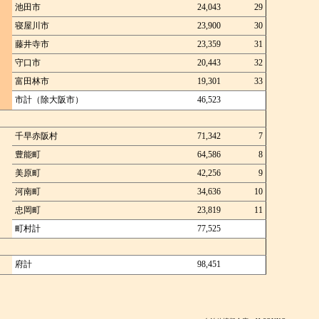
池田市
24,043
29
寝屋川市
23,900
30
藤井寺市
23,359
31
守口市
20,443
32
富田林市
19,301
33
市計（除大阪市）
46,523
千早赤阪村
71,342
7
豊能町
64,586
8
美原町
42,256
9
河南町
34,636
10
忠岡町
23,819
11
町村計
77,525
府計
98,451