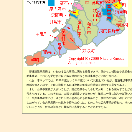
普通建設事業費は、いわゆる公共事業に関わる経費であり、国からの補助金や負担金を
助事業や、これらを受けずに自治体が単独に行う単独事業などに区分される。
なお、本マップでは、1998年度という単年度について比較しているが、普通建設事業
増減が大きいので、正確に比較するには複数の年度の合計額を比較する必要がある。
また、公共事業費が大きいことが、財政危機をもたらしており、これを減らすことが必
考えられている。この考えは、大筋では間違いでは無いが、単純に一律に減らせば良い
い。公共事業の中には、確かに不要不急のものも多数あるが、住民の生活向上のために
したがって、公共事業費への批判を行うためには、どのような公共事業が行われ、それ
ているか否か、住民の視点から具体的に点検することが必要である。