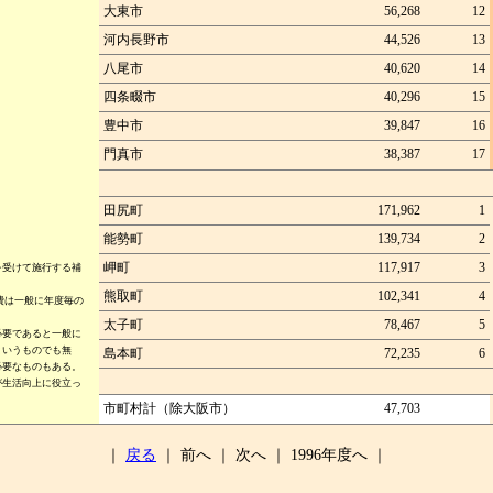
大東市
56,268
12
河内長野市
44,526
13
八尾市
40,620
14
四条畷市
40,296
15
豊中市
39,847
16
門真市
38,387
17
田尻町
171,962
1
能勢町
139,734
2
岬町
117,917
3
受けて施行する補
熊取町
102,341
4
費は一般に年度毎の
太子町
78,467
5
要であると一般に
というものでも無
島本町
72,235
6
必要なものもある。
が生活向上に役立っ
市町村計（除大阪市）
47,703
｜
戻る
｜ 前へ ｜ 次へ ｜ 1996年度へ ｜