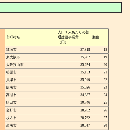
人口１人あたりの普
市町村名
通建設事業費
順位
（円）
箕面市
37,818
18
東大阪市
35,987
19
大阪狭山市
35,674
20
松原市
35,153
21
貝塚市
35,049
22
阪南市
35,026
23
高槻市
34,387
24
吹田市
30,746
25
交野市
28,932
26
枚方市
28,762
27
泉南市
28,017
28