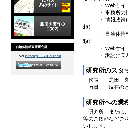
・ Webサイト
・ 事務所の情報
・ 情報政策に関
頼）
・ 自治体情報化
頼）
自治体情報政策研究所
・ Webサイト
・ 訴訟に関わる
E-Mail
kuroda@JJ-SOUKO.com
研究所のスタ
代表 黒田 充
所員 現在のとこ
研究所への業
研究所、または、
等のご依頼などご
いします。