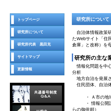
研究所について
トップページ
研究所について
自治体情報政策研究
たWebサイト「
研究所代表 黒田充
倉庫」と改称）を母
サイトマップ
研究所の主な
情報化問題を中心
更新情報
分析
地方自治を発展さ
住民団体、自治体
・ Ａ市の地域情
・ 情報公開請求
らの御依頼）