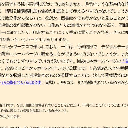
を請求する開示請求制度だけではありません。条例のような基本的な
度、情報公開義務制度も含めた制度として考えるべきではないでしょう
で数分冊からなる）は、役所か、図書館へでも行かないと見ることが
例規集の発行部数が少ない（1冊あたりの単価がとてつもなく高く、再版
ピーに保存したり、印刷することにより手元に置くことができ、さらに
料が高いというハードルはありますが。
コンかワープロで作られており、一旦は、行政内部で、デジタルデー
簡単にホームページに載せることができるのではないでしょうか。また
なくても少しずつやっていけば良いのです。因みに本ホームページの
「
。条例のコピーからホームページでの公開まで、１条例あたり3〜4時
などを収録した例規集そのものを公開することは、決して夢物語では
ージに載せている自治体
」参照）。中には、まだ掲載されている条例が
施行日です。なお、附則が省略されていることなどにより、不明なところがいくつかありま
し作業に関しての情報を掲載している自治体です。
記載しています。