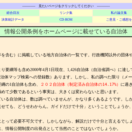
----------- 見たいページをクリックしてください -----------
総合目次
リンク集
私の論文集
決算統計データ
CD-ROM
ご意見・ご感想を
情報公開条例をホームページに載せている自治
を含む）に掲載している地方自治体の一覧です。行政機関以外の団体
綱等も含め2000年4月1日現在、1,426自治体（自治省調べ）に
む全国自治体マップ検索への登録数）あります。しかし、私の調べた限り（メー
綱の1自治体も含め、
２０２自治体（制定済み自治体の14.17%）
に過
極めて少数であるという事実は、大きくは変わらないと思います。
いる自治体は、数は調べていませんが、かなり多くあるようです。し
見せても、どうせわからん。ガイドだけで十分」ということでしょうか
とって必要不可欠です。しかしながら、解説だけで十分と言えるでし
は、情報公開制度の出発点として当然のことではないでしょうか。