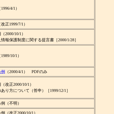
96/4/1）
1999/7/1）
000/10/1）
報保護制度に関する提言書［2000/1/28］
9/10/1）
条例
（2000/4/1） PDFのみ
正2000/10/1）
り方について（答申）［1999/12/1］
開条例（不明）
改正2000/10/1）