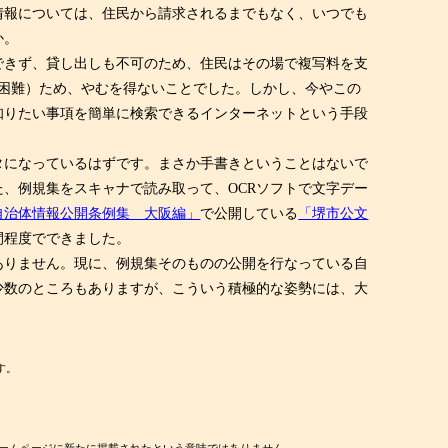
情報については、住民から請求されるまでもなく、いつでも
か。
できず、貸し出しも不可のため、住民はその場で複写料を支
困難）ため、やむを得ないことでした。しかし、今やこの
知りたい事項を簡単に検索できるインターネットという手段
タになっているはずです。まさか手書きということはないで
、例規集をスキャナで読み取って、OCRソフトで文字デー
自治体情報公開条例集 大阪編」
で公開している
「堺市公文
間程度でできました。
ありません。現に、例規集そのものの公開を行なっている自
少数のところもありますが、こういう積極的な姿勢には、大
す。