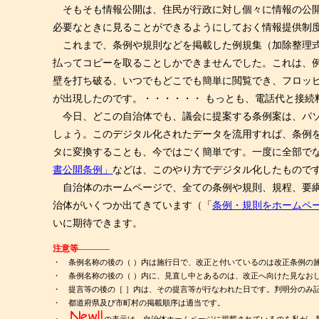
そもそも情報公開は、住民が行政に対し個々に情報の公開
必要なときに見ることができるようにしておく情報提供制
これまで、条例や規則などを掲載した例規集（加除整理式
払ってコピーを取ることしかできませんでした。これは、
壁を打ち破る、いつでもどこでも簡単に閲覧でき、フロッ
が出現したのです。・・・・・・ もっとも、電話代と接続
今日、どこの自治体でも、議会に提案する条例案は、パソ
しょう。このデジタル化されたデータを流用すれば、条例を
タに変換することも、今ではごく簡単です。一度に全部で
書公開条例」
などは、このやり方でデジタル化したものです
自治体のホームページで、全ての条例や規則、規程、要綱
治体がいくつか出てきています（「
条例・規則をホームペ
いに期待できます。
注意等
――――
・ 条例名称の後の（ ）内は施行日で、改正と付いているのは改正条例の
・ 条例名称の後の（ ）内に、見直し中とあるのは、改正へ向けた見なお
・ 提言等の後の［ ］内は、その提言等が行なわれた日です。判明分のみ
・ 都道府県及び市町村の掲載順序は適当です。