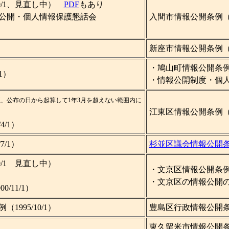
10/1、見直し中）
PDF
もあり
公開・個人情報保護懇話会
入間市情報公開条例（19
新座市情報公開条例（改正
・鳩山町情報公開条例（2
1）
・情報公開制度・個人情
21改正、公布の日から起算して1年3月を超えない範囲内に
江東区情報公開条例（198
/1）
/1）
杉並区議会情報公開
0/1 見直し中）
・文京区情報公開条例（改
・文京区の情報公開のあ
/11/1）
995/10/1）
豊島区行政情報公
東久留米市情報公開条例（