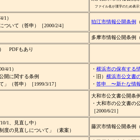
ファイル名が漢字のため表示
/1）
狛江市情報公開条例
（
いて（答申）［2000/2/4］
多摩市情報公開条例（改
1） PDFもあり
/4/1）
・
横浜市の保有する
公開に関する条例
・旧）
横浜市公文書
答申）［1999/3/17］
・
答申 〜新たな情
大和市公文書公開条例（
・大和市の公文書の
［2000/6/21］
10/1、見直し中）
藤沢市情報公開条例（1
制度の見直しについて」（素案）