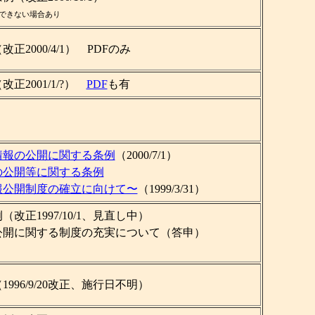
できない場合あり
改正2000/4/1） PDFのみ
正2001/1/?）
PDF
も有
情報の公開に関する条例
（2000/7/1）
の公開等に関する条例
報公開制度の確立に向けて〜
（1999/3/31）
改正1997/10/1、見直し中）
公開に関する制度の充実について（答申）
996/9/20改正、施行日不明）