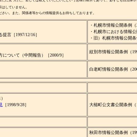
新たに見つけた、若しくは教えていただいたという意味の表示であって、必ずしも自治体ホ
示はしていません。
ださい。また、関係者等からの情報提供もお待ちしております。
・札幌市情報公開条例（200
）
・札幌市における情報公開制
［1997/12/16］
・旧）札幌市情報公開条
紋別市情報公開条例（1998
ついて（中間報告）［2000/9］
白老町情報公開条例（2000
1）
見
［1998/9/28］
大槌町公文書公開条例（199
）
秋田市情報公開条例（1998