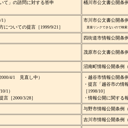
いて」の諮問に対する答申
桶川市公文書公開条例（1
/1）
市川市公文書公開条例（1
ついての提言［1999/9/21］
直接リンクできないので検索
四街道市情報公開条例（1
）
茂原市公文書公開条例（1
沼南町情報公開条例（19
0/4/1 見直し中）
・越谷市情報公開条例（1
・提言「越谷市の情
0/1）
［1998/10］
2000/3/28］
・情報公開に関する報
与野市情報公開条例（199
吉川市情報公開条例（200