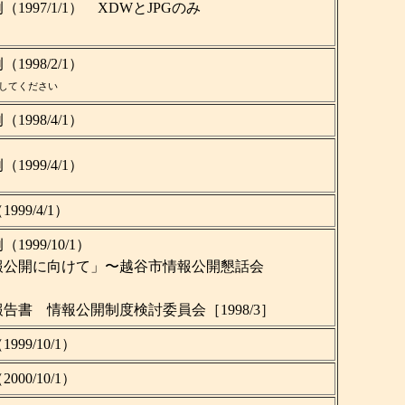
997/1/1） XDWとJPGのみ
998/2/1）
してください
998/4/1）
999/4/1）
99/4/1）
999/10/1）
報公開に向けて」〜越谷市情報公開懇話会
告書 情報公開制度検討委員会［1998/3］
9/10/1）
0/10/1）