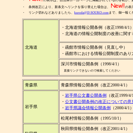
・
の表示は、自治体ホームページに掲載されているのを私が、
・ 条例改正により、新条文へリンクを張り替えた場合は、
の表
・ リンク切れなどありましたら、
kuroda@JJ-SOUKO.com
まで、御一報く
・北海道情報公開条例（改正1998/4/1
・北海道の情報公開制度の改善に関する提言
北海道
・函館市情報公開条例（見直し中）
・函館市における情報公開制度のあり方に
深川市情報公開条例（1998/4/1）
直接リンクできないので検索してください
青森県
青森県情報公開条例（改正2000/4/1）
・
岩手県公文書公開条例
（改正1999/4/
・
公文書公開条例の改正についての意
岩手県
・
岩手県議会情報公開条例
（2000/4/1
松尾村情報公開条例（1995/10/1）
秋田県情報公開条例（改正2001/4/1）