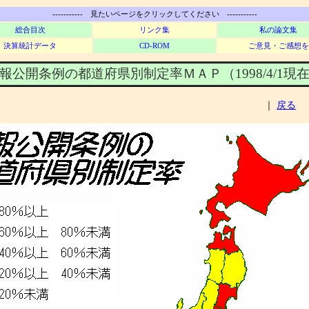
----------- 見たいページをクリックしてください -----------
総合目次
リンク集
私の論文集
決算統計データ
CD-ROM
ご意見・ご感想を
開条例の都道府県別制定率ＭＡＰ（1998/4/
｜
戻る