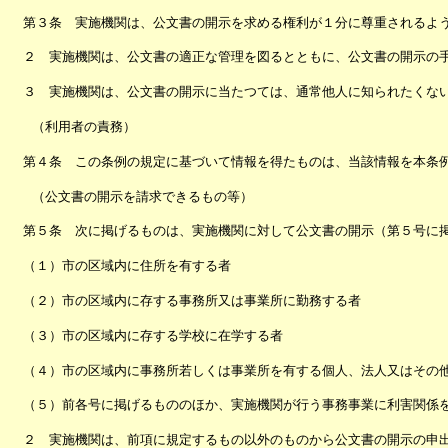
第３条 実施機関は、公文書の開示を求める権利が１分に尊重されるよ
２ 実施機関は、公文書の適正な管理を図るとともに、公文書の開示の
３ 実施機関は、公文書の開示に当たつては、通常他人に知られたくな
（利用者の責務）
第４条 この条例の規定に基づいて情報を得たものは、当該情報を本条
（公文書の開示を請求できるもの等）
第５条 次に掲げるものは、実施機関に対して公文書の開示（第５号に
（１）市の区域内に住所を有する者
（２）市の区域内に存する事務所又は事業所に勤務する者
（３）市の区域内に存する学校に在学する者
（４）市の区域内に事務所若しくは事業所を有する個人、法人又はその
（５）前各号に掲げるもののほか、実施機関が行う事務事業に利害関係
２ 実施機関は、前項に規定するもの以外のものから公文書の開示の申