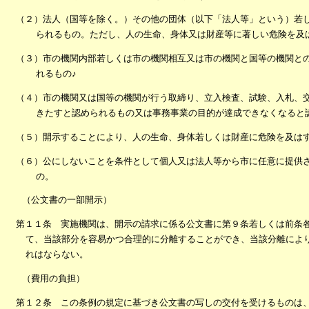
（２）法人（国等を除く。）その他の団体（以下「法人等」という）若
られるもの。ただし、人の生命、身体又は財産等に著しい危険を及
（３）市の機関内部若しくは市の機関相互又は市の機関と国等の機関と
れるもの♪
（４）市の機関又は国等の機関が行う取締り、立入検査、試験、入札、
きたすと認められるもの又は事務事業の目的が達成できなくなると
（５）開示することにより、人の生命、身体若しくは財産に危険を及は
（６）公にしないことを条件として個人又は法人等から市に任意に提供
の。
（公文書の一部開示）
第１１条 実施機関は、開示の請求に係る公文書に第９条若しくは前条
て、当該部分を容易かつ合理的に分離することができ、当該分離によ
れはならない。
（費用の負担）
第１２条 この条例の規定に基づき公文書の写しの交付を受けるものは