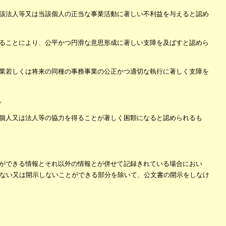
該法人等又は当該個人の正当な事業活動に著しい不利益を与えると認め
ることにより、公平かつ円滑な意思形成に著しい支障を及ばすと認めら
業若しくは将来の同種の事務事業の公正かつ適切な執行に著しく支障を
。
個人又は法人等の協力を得ることが著しく困顆になると認められるも
ができる情報とそれ以外の情報とが併せて記録きれている場合におい
ない又は開示しないことができる部分を除いて、公文書の開示をしなけ