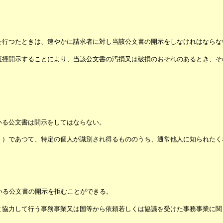
を行つたときは、速やかに請求者に対し当該公文書の開示をしなけれはならな
直撞開示することにより、当該公文書の汚損又は破損のおそれのあるとき、そ
いる公文書は開示をしてはならない。
く）であつて、特定の個人が識別され得るもののうち、通常他人に知られたく
いる公文書の開示を拒むことができる。
と協力して行う事務事業又は国等から依頼若しくは協議を受けた事務事業に関