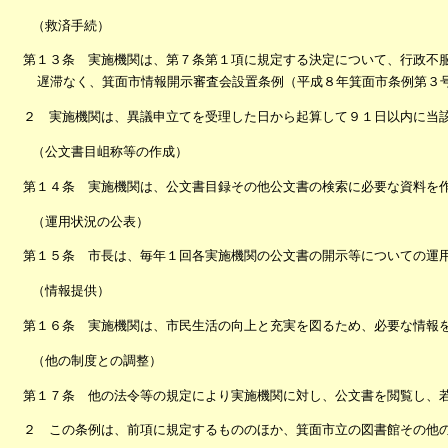
（救済手続）
第１３条 実施機関は、第７条第１項に規定する決定について、行政不服
遅滞なく、箕面市情報開示審査会設置条例（平成８年箕面市条例第３
２ 実施機関は、異議申立てを受理した日から起算して９１日以内に当
（公文書目岨称等の作成）
第１４条 実施機関は、公文書目録その他公文書の検索に必要な資料を
（運用状況の公表）
第１５条 市長は、毎年１回各実施機関の公文書の開示等についての運
（情報提供）
第１６条 実施機関は、市民生活の向上と充実を図るため、必要な情報
（他の制度との調整）
第１７条 他の法令等の規定により実施機関に対し、公文書を閲覧し、
２ この条例は、前項に規定するもののほか、箕面市立の図書館その他