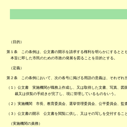
（目的）
第１条 この条例は、公文書の開示を請求する権利を明らかにするとと
本旨に即した市民のための市政の発展を図ることを目的とする。
（定義）
第２条 この条例において、次の各号に掲げる用語の意義は、それぞれ
（１）公文書 実施機関が職務上作成し、又は取得した文書、写真、図
裁又は供覧の手続きが完了し、現に管理しているものをいう。
（２）実施機関 市長、教育委員会、選挙管理委員会、公平委員会、監
（３）公文書の開示 公文書を閲覧に供し、又はその写しを交付するこ
（実施機関の責務）