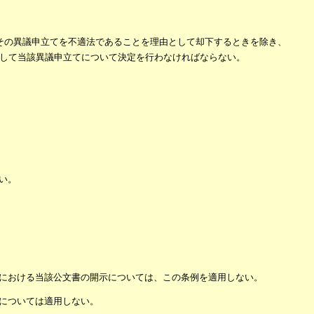
その異議申立てを不適法であることを理由として却下するときを除き、
して当該異議申立てについて決定を行わなければならない。
い。
における当該公文書の開示については、この条例を適用しない。
については適用しない。