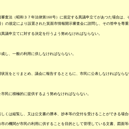
審査法（昭和３７年法律第160号）に規定する異議申立てがあつた場合は、
号）の規定により設置された箕面市情報開示審査会に諮問し、その答申を尊重
該異議申立てに対する決定を行うよう努めなければならない。
作成し、一般の利用に供しなければならない。
用状況をとりまとめ、議会に報告するとともに、市民に公表しなければならな
を市民に積極的に提供するよう努めなければならない。
若しくは縦覧し、又は公文書の謄本、抄本等の交付を受けることができる場合
の市の機関が市民の利用に供することを目的として管理している文書、図面等