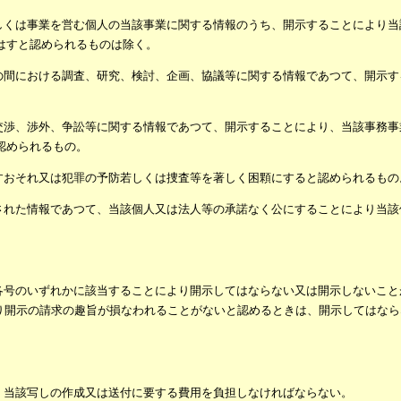
しくは事業を営む個人の当該事業に関する情報のうち、開示することにより当
はすと認められるものは除く。
の間における調査、研究、検討、企画、協議等に関する情報であつて、開示す
交渉、渉外、争訟等に関する情報であつて、開示することにより、当該事務事
認められるもの。
すおそれ又は犯罪の予防若しくは捜査等を著しく困顆にすると認められるもの
された情報であつて、当該個人又は法人等の承諾なく公にすることにより当該
各号のいずれかに該当することにより開示してはならない又は開示しないこと
り開示の請求の趣旨が損なわれることがないと認めるときは、開示してはなら
、当該写しの作成又は送付に要する費用を負担しなければならない。