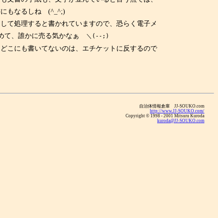
なるしね (^_^;)
して処理すると書かれていますので、恐らく電子メ
集めて、誰かに売る気かなぁ
＼(--;)
どこにも書いてないのは、エチケットに反するので
自治体情報倉庫 JJ-SOUKO.com
http://www.JJ-SOUKO.com/
Copyright
©
1998 - 2001 Mitsuru Kuroda
kuroda@JJ-SOUKO.com