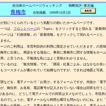
自治体ホームページウォッチング 独断批評−東京編
青梅市
当初掲載 1999年10月2日
が別につくられているという気配りの効いたホームページです。
一つは、
フロントページ
の「Topics」をクリックすると現れる「新着情
ページは「行政情報」の「新着情報」をクリックして現れるページと、
きません。
ページのご利用は、非営利目的の利用に限定させていただきます」の意
青梅市に出張し、商談をする場合に、事前に青梅市に関する情報をホー
利用」と言うのも、不勉強な私にはよく意味がわかりません。
ているのは、「観光情報」です。「開花・紅葉ごよみ」はなかなか良い
」もコースタイムが書かれていて結構なのですが、できれば地図と写真
望などを」電子メールで「お受け」するフォームですが、何故か「電子
すが、御住所、お名前、電話番号が記入されていない場合は回答を行う
の欄があるのに、どうして電子メールでの回答はダメなのでしょう。市役
れるのでしょうか。電子メールなら時間も曜日も問わないのにね。また
『市長への手紙』って、文書を郵送せよと言う意味かなぁ？。電子メー