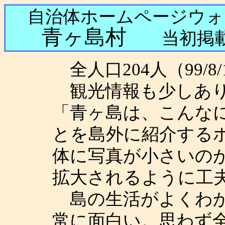
自治体ホームページウ
青ヶ島村
当初掲載 
全人口204人（99/
観光情報も少しあり
「青ヶ島は、こんな
とを島外に紹介する
体に写真が小さいの
拡大されるように工
島の生活がよくわか
常に面白い。思わず