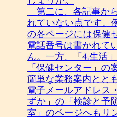
しょうか。
第二に、各記事から
れていない点です。
の各ページには保健
電話番号は書かれて
ん。一方、「4.生活
「保健センター」の
簡単な業務案内ととも
電子メールアドレス
ずか」の「検診と予
室」のページへもリ