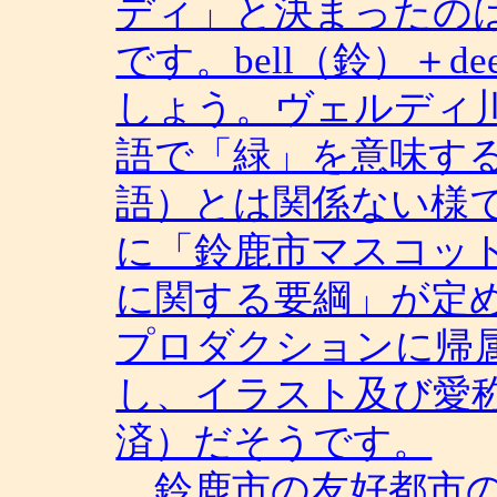
ディ」と決まったのは、
です。bell（鈴）＋
しょう。ヴェルディ
語で「緑」を意味する
語）とは関係ない様です
に「鈴鹿市マスコッ
に関する要綱」が定
プロダクションに帰
し、イラスト及び愛
済）だそうです。
鈴鹿市の友好都市の一