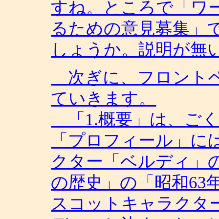
すね。ところで「ワ
るための意見募集」
しょうか。説明が無
次ぎに、フロントペ
ていきます。
「1.概要」は、ご
「プロフィール」に
クター「ベルディ」
の歴史」の「昭和63
スコットキャラクタ