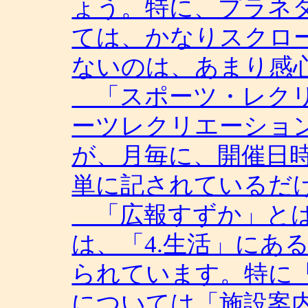
ょう。特に、プラネ
ては、かなりスクロ
ないのは、あまり感
「スポーツ・レクリ
ーツレクリエーショ
が、月毎に、開催日
単に記されているだ
「広報すずか」とは
は、「4.生活」にあ
られています。特に
については「施設案