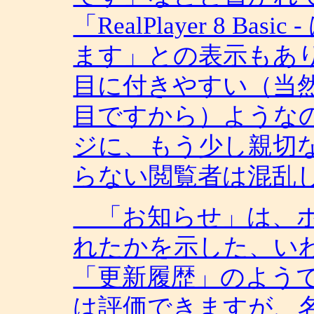
「RealPlayer 8 B
ます」との表示もあ
目に付きやすい（当
目ですから）ような
ジに、もう少し親切
らない閲覧者は混乱
「お知らせ」は、ホ
れたかを示した、い
「更新履歴」のよう
は評価できますが、