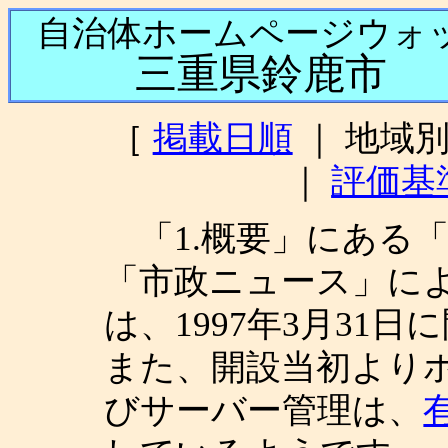
自治体ホームページウォ
三重県鈴鹿市
当
［
掲載日順
｜ 地域
｜
評価基
「1.概要」にある
「市政ニュース」に
は、1997年3月31
また、開設当初より
びサーバー管理は、