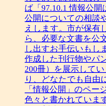
ば「97.10.1 情
公開についての相談
えします。市が保有し
ら、必要な文書を公
し出すお手伝いもし
作成した刊行物やパ
200冊）を展示して
り、どなたでも自由
「情報公開」のペー
色々と書かれていま