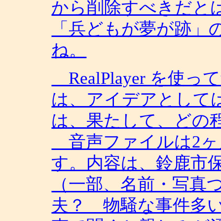
から削除すべきだと
「兵どもが夢が跡」
ね。
RealPlayer を
は、アイデアとして
は、果たして、どの
音声ファイルは2ヶ
す。内容は、鈴鹿市
（一部、名前・写真
夫？ 物騒な事件多