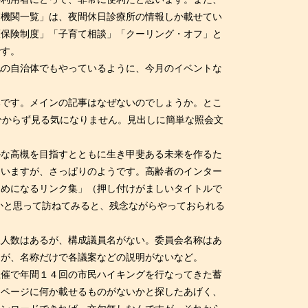
療機関一覧」は、夜間休日診療所の情報しか載せてい
護保険制度」「子育て相談」「クーリング・オフ」と
です。
の自治体でもやっているように、今月のイベントな
です。メインの記事はなぜないのでしょうか。とこ
分からず見る気になりません。見出しに簡単な照会文
な高槻を目指すとともに生き甲斐ある未来を作るた
ていますが、さっぱりのようです。高齢者のインター
ためになるリンク集」（押し付けがましいタイトルで
かと思って訪ねてみると、残念ながらやっておられる
人数はあるが、構成議員名がない。委員会名称はあ
るが、名称だけで各議案などの説明がないなど。
主催で年間１４回の市民ハイキングを行なってきた蓄
ムページに何か載せるものがないかと探したあげく、