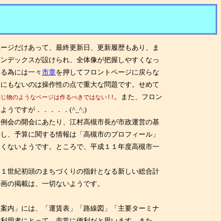
ムページだけあって、最終更新日、更新履歴もあり、ま
インデックスが設けられ、全体像が把握しやすくなっ
見る為には一々
市章
を押してフロントページに戻らな
こにもないのは操作性の点で重大な問題です。せめて
。また、フロン
判じ物のようなページは作るべきではない!!
ようですが．．．．．(^_^;)
例会の開会にあたり、江村高槻市長が市政運営の基
かし、予算に関する情報は「高槻市のプロフィール」
全くないようです。ところで、平成１１年度高槻市一
１世紀初頭のまちづくりの指針となる新しい総合計
計画の掲載は、一切ないようです。
案内」には、「運賃表」「路線図」「主要ターミナ
の利用者にとって、非常に便利だと思います。また、