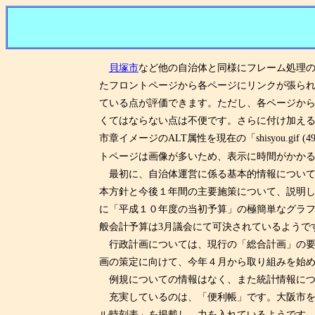
貝塚市
など他の自治体と同様にフレーム処理の
たフロントページから各ページにリンクが張ら
ている点が評価できます。ただし、各ページか
くてはならない点は不便です。さらに付け加え
市章イメージのALT属性を現在の「shisyou.g
トページは画像が多いため、表示に時間がかか
最初に、自治体運営に係る基本的情報について
本方針と今後１年間の主要施策について、説明
に「平成１０年度の当初予算」の極簡単なグラ
般会計予算は3月議会にて可決されているようで
行政計画については、現行の「総合計画」の要
画の策定に向けて、今年４月から取り組みを始
例規についての情報はなく、また統計情報につ
充実しているのは、「便利帳」です。大阪市を
ル時刻表」を掲載し、力を入れているようです