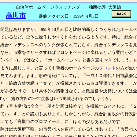
自治体ホームページウォッチング 独断批評−大阪編
高槻市
最終アクセス日 1999年4月5日
問題はありますが、1998年10月28日と比較的新しくつくられたホー
れているなど、全体に操作しやすく作られているようです。特に、総合
ら総合インデックスへのリンクが張られておらず、総合インデックスを
るなら、市章をクリックすればフロントページに戻れるという案内がど
if (495 バイト)」ではなく、「ホームページへ」と書き直すべきでしょう。
るように感じます。と言っても筆者のホームページの
フロント
の方が重い
見てみます。まず、財政情報については、「平成１０年代１回市議会定
した」施政方針大綱（全文？）が掲載されている点は評価できます。し
フがあるだけで、より具体的な情報はなく、財政運営や決算については
すが、施政方針の99年度版はいつ掲載されるのでしょうか。
約（基本構想は全文？ 基本計画は抜粋？）を掲載するとともに、「２
めています」との説明もあります。しかしながら、総合計画以外の行政
いても「高槻市のプロフィール」に、ほんの少しあるだけです。
除けば大阪府下唯一の市営バスを運行しているだけあって、「市営バス
。特に時刻表を現地に行かなくても簡単に見ることができる点は、バス