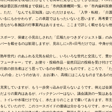
・検診委託医の情報まで収録した「市内医療機関一覧」や「市内歯科医
す。ただ、「なんでも豆知識」はいただけません。「入学・転校」「介
ているにもかかわらず、この表題ではもったいないと思います。再考要
念ながら各施設の行事案内はありません。ここまで詳しく載せるなら他
スポーツ、保健と小見出しされた「広報たかつきダイジェスト版」のみ
バーを載せるのは歓迎しますが、見出しに○月○日号だけでは、中身が
熟年世代）のあふれる元気を紹介し、いろいろな世代と交流して、豊か
・フューチャー」です。お便り・投稿作品・徒然日記の投稿を受け付け
、行政の担当者はどう思っているのか聞きたいものです。ところで、「
ちゃんの会」というのがあり、おお凄い、高槻にはこんなものまであるの
充実していますが、もう一歩突っ込みが足らないようです。例えば会派
会だよりの案内はあるが、バックナンバーはない。議会議決の一覧はあ
は、トイレや水場だけでなく、水たまりのことまで書いてあります。市
きをしていたので、このコースガイドの価値は分かるつもりです。ホー