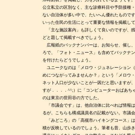
公立私立の区別なく、主な診療科目や予防接種
ない自治体が多い中で、たいへん優れたもので
いった住民の生活にとって重要な情報を掲載し
「主な施設案内」も詳しくて良いのですが、残
どと題して掲載すべきでしょう。
広報紙のバックナンバーは、お知らせ、催し、
ろで、「フォト・ニュース」も含めてバックナン
を付けたらどうでしょう。
ユニークなのは「メロウ・ジュネレーション（
めにつながってみませんか？」という「メロウ
ネット人口が少ないことが一因だと思いますが
すが．．．．^^;）に「コンピューターおばあ
のは東京の世田谷の方でした。
「市議会です」は、他自治体に比べれば情報は
るが、こちらも構成議員名の記載がない。市議
「みどころ」の「高槻市ハイキングコース」
積が反映しているのでしょう。筆者も昔、山歩