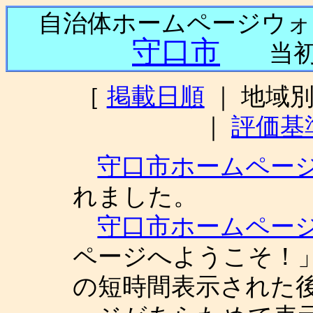
自治体ホームページウ
守口市
当初掲載
［
掲載日順
｜ 地域
｜
評価基
守口市ホームペー
れました。
守口市ホームペー
ページへようこそ！
の短時間表示された