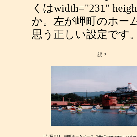
くはwidth="231" h
か。左が岬町のホー
思う正しい設定です
誤？
上記写真は、岬町ホームページ（http://www.town.misaki.osaka.j