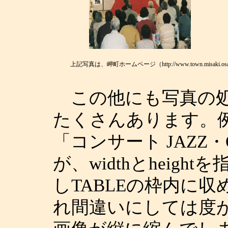
上記写真は、岬町ホームページ（http://www.town.misaki.osa
この他にも写真の処
たくさんあります。
「コンサート JAZZ
が、widthとheig
しTABLEの枠内に
れ間違いにしては度