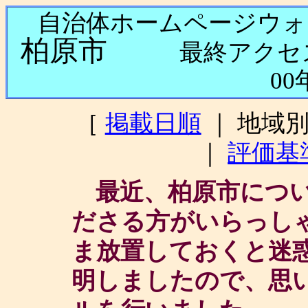
自治体ホームページウ
柏原市
最終アクセス 
00
［
掲載日順
｜ 地域
｜
評価基
最近、柏原市につい
ださる方がいらっし
ま放置しておくと迷
明しましたので、思