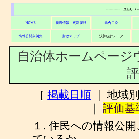
----------- 見た
HOME
新着情報・更新履歴
総合目次
情報公開条例集
財政マップ
決算統計データ
自治体ホームページ
［
掲載日順
｜ 地域
｜
評価基
１. 住民への情報公