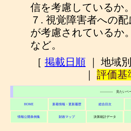
信を考慮しているか
７. 視覚障害者への
が考慮されているか
など。
［
掲載日順
｜ 地域
｜
評価基
----------- 見た
HOME
新着情報・更新履歴
総合目次
情報公開条例集
財政マップ
決算統計データ