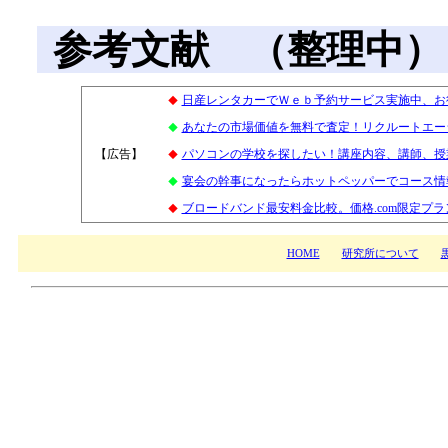
参考文献 （整理中）
日産レンタカーでＷｅｂ予約サービス実施中、お
◆
あなたの市場価値を無料で査定！リクルートエー
◆
【広告】
0
パソコンの学校を探したい！講座内容、講師、授
◆
宴会の幹事になったらホットペッパーでコース情報
◆
ブロードバンド最安料金比較。価格.com限定プ
◆
HOME
研究所について