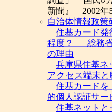
調査」−−国民
新聞』 2002年
自治体情報政策
住基カード発行
程度？ −総務
の理由
兵庫県住基ネ
アクセス端末と
住基カードを
的個人認証サー
住基ネットと