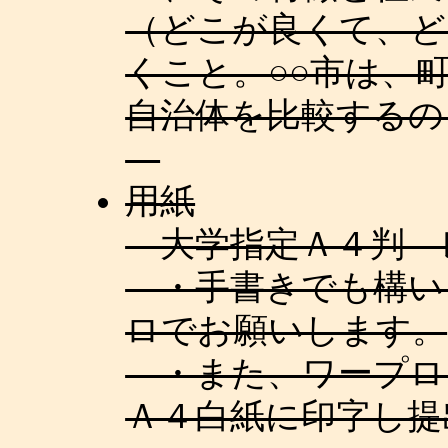
（どこが良くて、ど
くこと。○○市は、
自治体を比較するの
用紙
大学指定Ａ４判 
・手書きでも構い
ロでお願いします。
・また、ワープロ
Ａ４白紙に印字し提