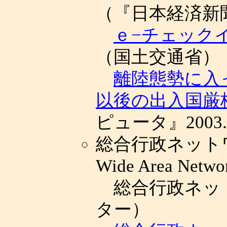
（『日本経済新聞
ｅ−チェック
（国土交通省）
離陸態勢に入っ
以後の出入国厳
ピュータ』2003.
総合行政ネットワーク
Wide Area Netw
総合行政ネッ
ター）