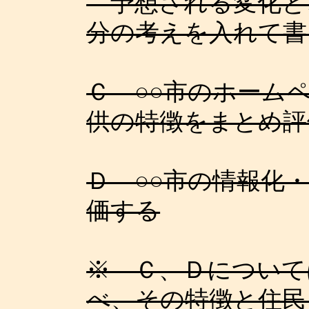
予想される変化と
分の考えを入れて書
Ｃ ○○市のホーム
供の特徴をまとめ評
Ｄ ○○市の情報化
価する
※ Ｃ、Ｄについて
べ、その特徴と住民