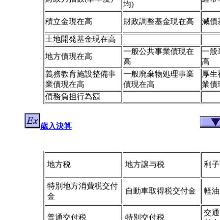
均)
積立金現在高
財政調整基金現在高
減債
土地開発基金現在高
一般公共事業債現在
一般
地方債現在高
高
高
義務教育施設整備事
一般廃棄物処理事業
厚生
業債現在高
債現在高
業債
債務負担行為額
歳入決算
地方税
地方譲与税
利子
特別地方消費税交付
自動車取得税交付金
軽油
金
交通
普通交付税
特別交付税