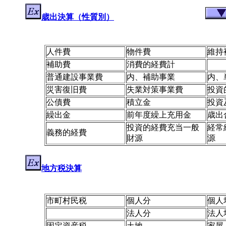
歳出決算（性質別）
人件費
物件費
維持
補助費
消費的経費計
普通建設事業費
内、補助事業
内、
災害復旧費
失業対策事業費
投資
公債費
積立金
投資
繰出金
前年度繰上充用金
歳出
投資的経費充当一般
経常
義務的経費
財源
源
地方税決算
市町村民税
個人分
個人
法人分
法人
固定資産税
土地
家屋