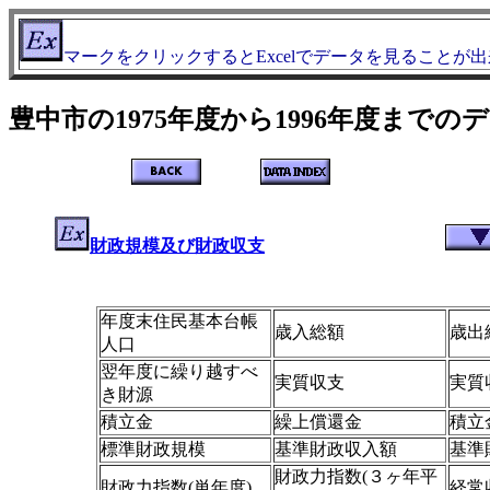
マークをクリックするとExcelでデータを見ることが
豊中市の1975年度から1996年度までの
財政規模及び財政収支
年度末住民基本台帳
歳入総額
歳出
人口
翌年度に繰り越すべ
実質収支
実質
き財源
積立金
繰上償還金
積立
標準財政規模
基準財政収入額
基準
財政力指数(３ヶ年平
財政力指数(単年度)
経常