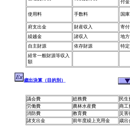
付金
使用料
手数料
国庫
府支出金
財産収入
寄付
繰越金
諸収入
地方
自主財源
依存財源
特定
経常一般財源等収入
額
歳出決算（目的別）
議会費
総務費
民生
労働費
農林水産費
商工
消防費
教育費
災害
諸支出金
前年度繰上充用金
歳出