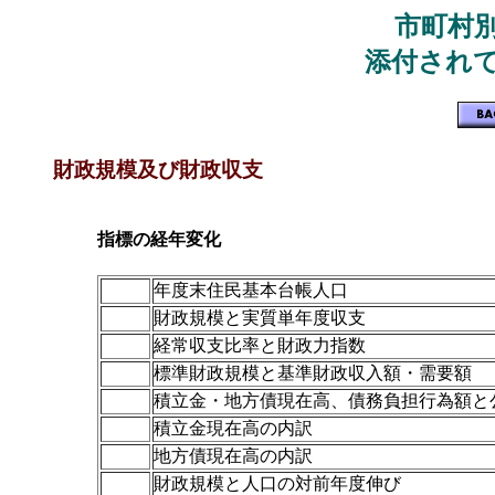
市町村
添付され
財政規模及び財政収支
指標の経年変化
年度末住民基本台帳人口
財政規模と実質単年度収支
経常収支比率と財政力指数
標準財政規模と基準財政収入額・需要額
積立金・地方債現在高、債務負担行為額と
積立金現在高の内訳
地方債現在高の内訳
財政規模と人口の対前年度伸び