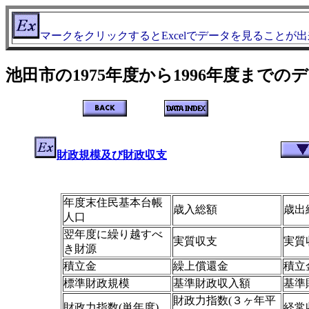
マークをクリックするとExcelでデータを見ることが
池田市の1975年度から1996年度までの
財政規模及び財政収支
年度末住民基本台帳
歳入総額
歳出
人口
翌年度に繰り越すべ
実質収支
実質
き財源
積立金
繰上償還金
積立
標準財政規模
基準財政収入額
基準
財政力指数(３ヶ年平
財政力指数(単年度)
経常