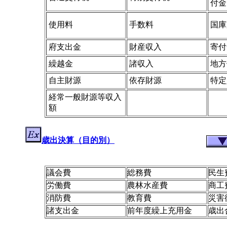
付金
使用料
手数料
国庫
府支出金
財産収入
寄付
繰越金
諸収入
地方
自主財源
依存財源
特定
経常一般財源等収入
額
歳出決算（目的別）
議会費
総務費
民生
労働費
農林水産費
商工
消防費
教育費
災害
諸支出金
前年度繰上充用金
歳出