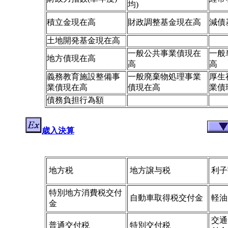
均)
積立金現在高
財政調整基金現在高
減債
土地開発基金現在高
一般公共事業債現在
一般
地方債現在高
高
高
義務教育施設整備事
一般廃棄物処理事業
厚生
業債現在高
債現在高
業債
債務負担行為額
歳入決算
地方税
地方譲与税
利子
特別地方消費税交付
自動車取得税交付金
軽油
金
交通
普通交付税
特別交付税