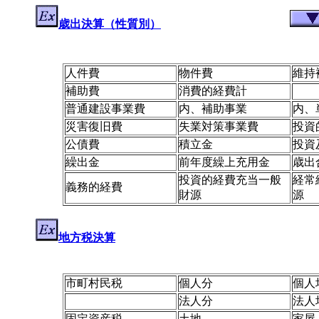
歳出決算（性質別）
人件費
物件費
維持
補助費
消費的経費計
普通建設事業費
内、補助事業
内、
災害復旧費
失業対策事業費
投資
公債費
積立金
投資
繰出金
前年度繰上充用金
歳出
投資的経費充当一般
経常
義務的経費
財源
源
地方税決算
市町村民税
個人分
個人
法人分
法人
固定資産税
土地
家屋