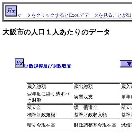
マークをクリックするとExcelでデータを見ることが
大阪市の人口１人あたりのデータ
財政規模及び財政収支
歳入総額
歳出総額
歳入
翌年度に繰り越すべ
実質収支
単年
き財源
積立金
繰上償還金
積立
標準財政規模
基準財政収入額
基準
積立金現在高
財政調整基金現在高
減債