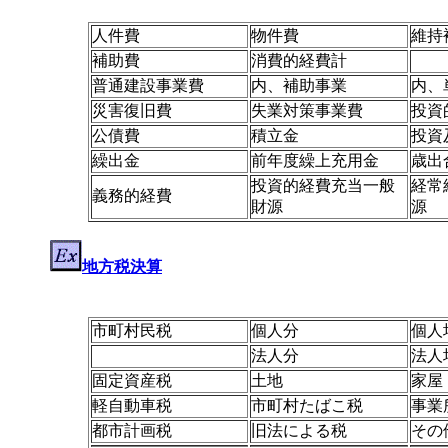
人件費
物件費
維持
補助費
消費的経費計
普通建設事業費
内、補助事業
内、
災害復旧費
失業対策事業費
投資
公債費
積立金
投資
繰出金
前年度繰上充用金
歳出
投資的経費充当一般
経常
義務的経費
財源
源
地方税決算
市町村民税
個人分
個人
法人分
法人
固定資産税
土地
家屋
軽自動車税
市町村たばこ税
事業
都市計画税
旧法による税
その