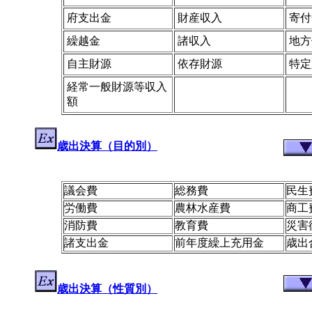
府支出金
財産収入
寄付
繰越金
諸収入
地方
自主財源
依存財源
特定
経常一般財源等収入
額
歳出決算（目的別）
議会費
総務費
民生
労働費
農林水産費
商工
消防費
教育費
災害
諸支出金
前年度繰上充用金
歳出
歳出決算（性質別）