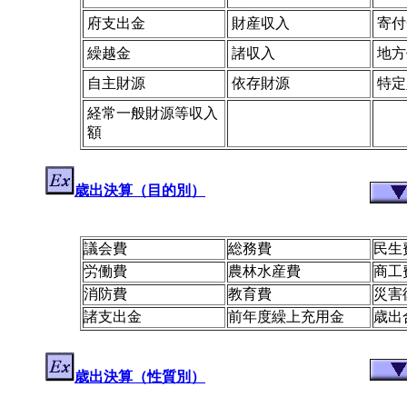
府支出金
財産収入
寄付
繰越金
諸収入
地方
自主財源
依存財源
特定
経常一般財源等収入
額
歳出決算（目的別）
議会費
総務費
民生
労働費
農林水産費
商工
消防費
教育費
災害
諸支出金
前年度繰上充用金
歳出
歳出決算（性質別）