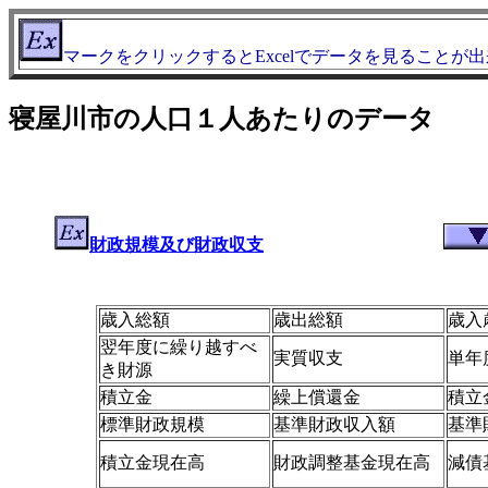
マークをクリックするとExcelでデータを見ることが
寝屋川市の人口１人あたりのデータ
財政規模及び財政収支
歳入総額
歳出総額
歳入
翌年度に繰り越すべ
実質収支
単年
き財源
積立金
繰上償還金
積立
標準財政規模
基準財政収入額
基準
積立金現在高
財政調整基金現在高
減債