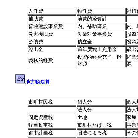
人件費
物件費
維持
補助費
消費的経費計
普通建設事業費
内、補助事業
内、
災害復旧費
失業対策事業費
投資
公債費
積立金
投資
繰出金
前年度繰上充用金
歳出
投資的経費充当一般
経常
義務的経費
財源
源
地方税決算
市町村民税
個人分
個人
法人分
法人
固定資産税
土地
家屋
軽自動車税
市町村たばこ税
事業
都市計画税
旧法による税
その