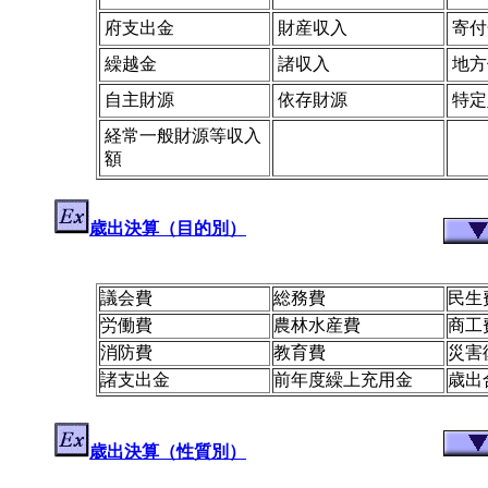
府支出金
財産収入
寄付
繰越金
諸収入
地方
自主財源
依存財源
特定
経常一般財源等収入
額
歳出決算（目的別）
議会費
総務費
民生
労働費
農林水産費
商工
消防費
教育費
災害
諸支出金
前年度繰上充用金
歳出
歳出決算（性質別）