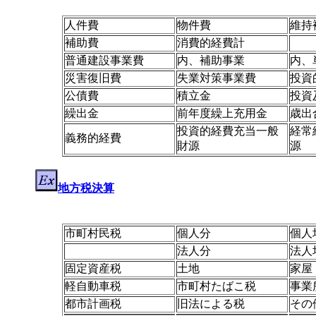
人件費
物件費
維持
補助費
消費的経費計
普通建設事業費
内、補助事業
内、
災害復旧費
失業対策事業費
投資
公債費
積立金
投資
繰出金
前年度繰上充用金
歳出
投資的経費充当一般
経常
義務的経費
財源
源
地方税決算
市町村民税
個人分
個人
法人分
法人
固定資産税
土地
家屋
軽自動車税
市町村たばこ税
事業
都市計画税
旧法による税
その