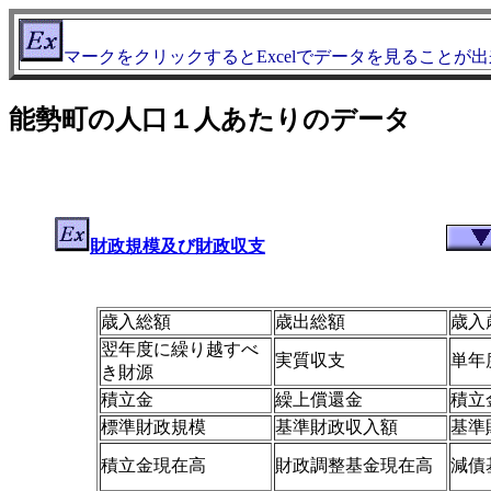
マークをクリックするとExcelでデータを見ることが
能勢町の人口１人あたりのデータ
財政規模及び財政収支
歳入総額
歳出総額
歳入
翌年度に繰り越すべ
実質収支
単年
き財源
積立金
繰上償還金
積立
標準財政規模
基準財政収入額
基準
積立金現在高
財政調整基金現在高
減債