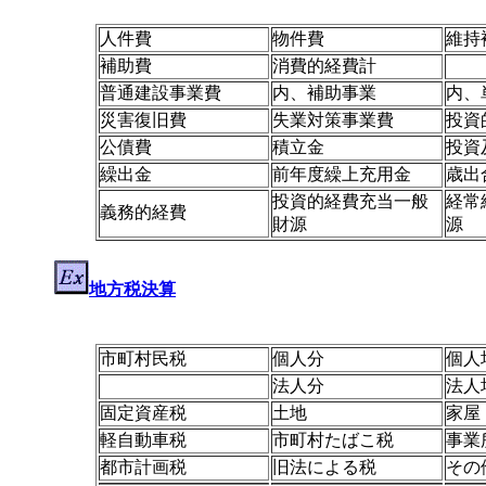
人件費
物件費
維持
補助費
消費的経費計
普通建設事業費
内、補助事業
内、
災害復旧費
失業対策事業費
投資
公債費
積立金
投資
繰出金
前年度繰上充用金
歳出
投資的経費充当一般
経常
義務的経費
財源
源
地方税決算
市町村民税
個人分
個人
法人分
法人
固定資産税
土地
家屋
軽自動車税
市町村たばこ税
事業
都市計画税
旧法による税
その