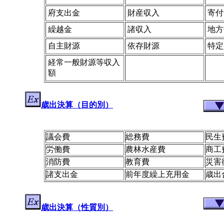
府支出金
財産収入
寄付
繰越金
諸収入
地方
自主財源
依存財源
特定
経常一般財源等収入
額
歳出決算（目的別）
議会費
総務費
民生
労働費
農林水産費
商工
消防費
教育費
災害
諸支出金
前年度繰上充用金
歳出
歳出決算（性質別）