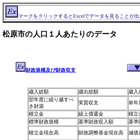
マークをクリックするとExcelでデータを見ることが
松原市の人口１人あたりのデータ
財政規模及び財政収支
歳入総額
歳出総額
歳入
翌年度に繰り越すべ
実質収支
単年
き財源
積立金
繰上償還金
積立
標準財政規模
基準財政収入額
基準
積立金現在高
財政調整基金現在高
減債