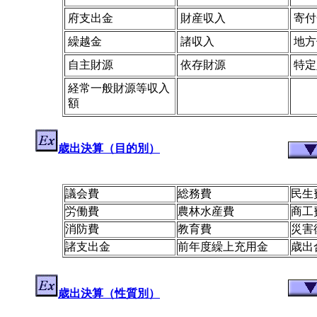
府支出金
財産収入
寄付
繰越金
諸収入
地方
自主財源
依存財源
特定
経常一般財源等収入
額
歳出決算（目的別）
議会費
総務費
民生
労働費
農林水産費
商工
消防費
教育費
災害
諸支出金
前年度繰上充用金
歳出
歳出決算（性質別）