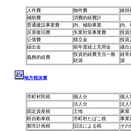
人件費
物件費
維持
補助費
消費的経費計
普通建設事業費
内、補助事業
内、
災害復旧費
失業対策事業費
投資
公債費
積立金
投資
繰出金
前年度繰上充用金
歳出
投資的経費充当一般
経常
義務的経費
財源
源
地方税決算
市町村民税
個人分
個人
法人分
法人
固定資産税
土地
家屋
軽自動車税
市町村たばこ税
事業
都市計画税
旧法による税
その