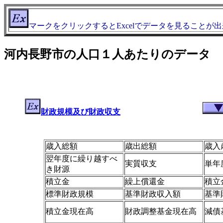
マークをクリックするとExcelでデータを見ることが
河内長野市の人口１人あたりのデータ
財政規模及び財政収支
歳入総額
歳出総額
歳入
翌年度に繰り越すべ
実質収支
単年
き財源
積立金
繰上償還金
積立
標準財政規模
基準財政収入額
基準
積立金現在高
財政調整基金現在高
減債