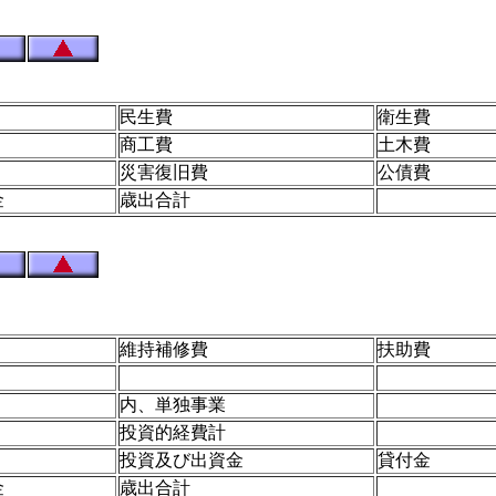
民生費
衛生費
商工費
土木費
災害復旧費
公債費
金
歳出合計
維持補修費
扶助費
内、単独事業
投資的経費計
投資及び出資金
貸付金
用金
歳出合計