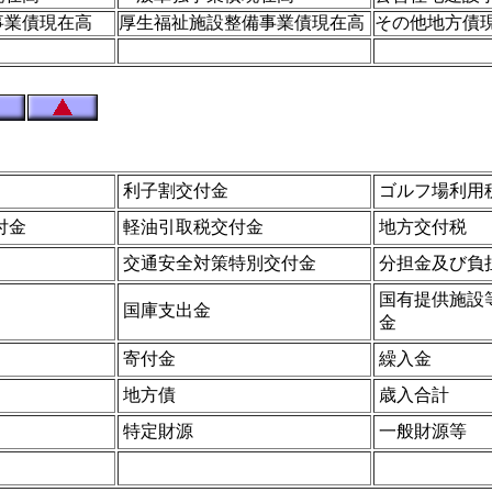
事業債現在高
厚生福祉施設整備事業債現在高
その他地方債
利子割交付金
ゴルフ場利用
付金
軽油引取税交付金
地方交付税
交通安全対策特別交付金
分担金及び負
国有提供施設
国庫支出金
金
寄付金
繰入金
地方債
歳入合計
特定財源
一般財源等