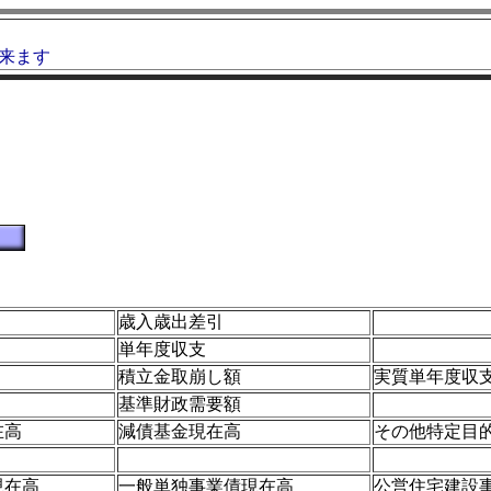
出来ます
歳入歳出差引
単年度収支
積立金取崩し額
実質単年度収
基準財政需要額
在高
減債基金現在高
その他特定目
現在高
一般単独事業債現在高
公営住宅建設