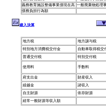
義務教育施設整備事業債現在高
一般廃棄物処理
債務負担行為額
歳入決算
地方税
地方譲与税
特別地方消費税交付金
自動車取得税交
普通交付税
特別交付税
使用料
手数料
府支出金
財産収入
繰越金
諸収入
自主財源
依存財源
経常一般財源等収入額