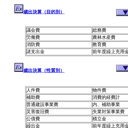
歳出決算（目的別）
議会費
総務費
労働費
農林水産費
消防費
教育費
諸支出金
前年度繰上充用
歳出決算（性質別）
人件費
物件費
補助費
消費的経費計
普通建設事業費
内、補助事業
災害復旧費
失業対策事業費
公債費
積立金
繰出金
前年度繰上充