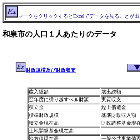
マークをクリックするとExcelでデータを見ることが
和泉市の人口１人あたりのデータ
財政規模及び財政収支
歳入総額
歳出総額
翌年度に繰り越すべき財源
実質収支
積立金
繰上償還金
標準財政規模
基準財政収入額
積立金現在高
財政調整基金現
土地開発基金現在高
地方債現在高
一般公共事業債