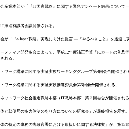
産業本部が「『IT国家戦略』に関する緊急アンケート結果について ―
IT推進有識者会議開催される。
が「『e-Japan戦略』実現に向けた提言 ―『やるべきこと』を迅速
メディア開発協会によって、平成12年度補正予算「ICカードの普及等
定される。
トワーク構築に関する実証実験ワーキンググループ第4回会合開催され
トワーク構築に関する実証実験推進委員会第3回会合開催される。
ネットワーク社会推進戦略本部（IT戦略本部）第２回会合が開催され
体と郵便局の協力体制のあり方についての研究会」が最終報告を示す
の特定の事務の郵政官署における取扱いに関する法律案」が、第151