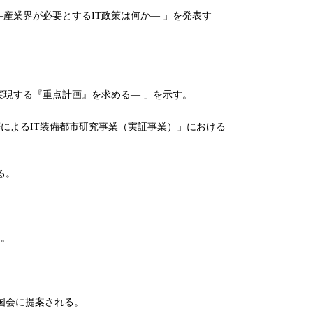
産業界が必要とするIT政策は何か― 」を発表す
に実現する『重点計画』を求める― 」を示す。
によるIT装備都市研究事業（実証事業）」における
る。
る。
。
国会に提案される。